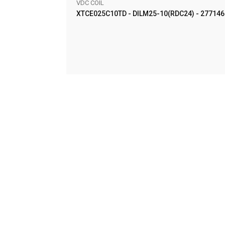
VDC COIL
XTCE025C10TD - DILM25-10(RDC24) - 277146
AÑADIR AL CARRITO