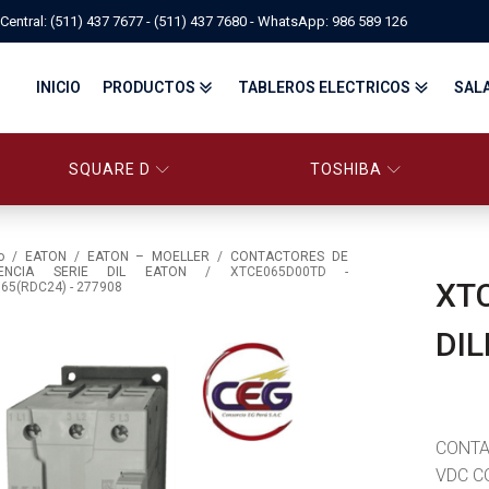
Central: (511) 437 7677 - (511) 437 7680 - WhatsApp: 986 589 126
INICIO
PRODUCTOS
TABLEROS ELECTRICOS
SAL
SQUARE D
TOSHIBA
PANELBOARD SQUARE D – CONS
PANELBOARD, TABLEROS ELÉCTRICOS DI
TABLEROS ELECTRICOS - FA
o
/
EATON
/
EATON – MOELLER
/
CONTACTORES DE
ENCIA SERIE DIL EATON
/ XTCE065D00TD -
XT
65(RDC24) - 277908
FITTINGS, APPARATUS, PLUGS & RECEPTACLES CROUSE-HIND
DIL
CENTRO DE CONTROL DE MOTORES MCC
EATON BY TRIPP-LITE
UPS
TRANSFORMADORES
MANDO, SEÑALIZACIÓN Y CONTROL
VARIADOR DE VELOCIDAD
ARRANCADORES ELECTRÓNICOS
CONTACTORES Y ARRANCADORES IEC
CONTACTORES Y ARRANCADORES NEMA
INTERRUPTORES TERMOMAGNÉTICOS
CONTA
VDC C