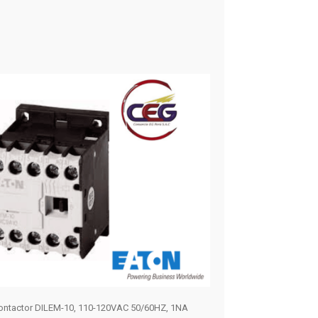
ontactor DILEM-10, 110-120VAC 50/60HZ, 1NA
CONTACTOR DE POTEN