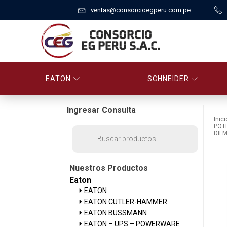
ventas@consorcioegperu.com.pe
EATON
SCHNEIDER
Ingresar Consulta
Inici
POT
Búsqueda
DILM
de
productos
Nuestros Productos
Eaton
EATON
EATON CUTLER-HAMMER
EATON BUSSMANN
EATON – UPS – POWERWARE