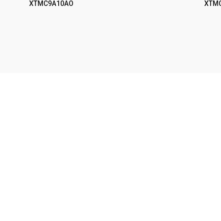
XTMC9A10AO
XTM
AÑADIR AL CARRITO
AÑA