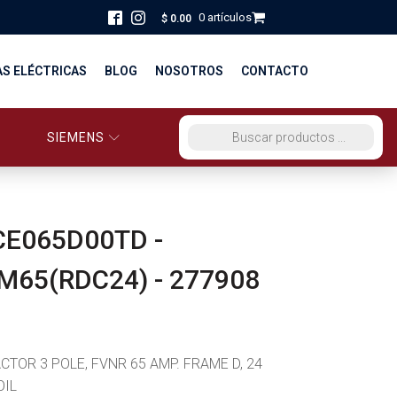
0 artículos
$
0.00
AS ELÉCTRICAS
BLOG
NOSOTROS
CONTACTO
SIEMENS
ORCIO EG PERÚ
BÚSQUEDA DE PRODUCTOS
STRIBUCIÓN Y FUERZA
BRICACION
CE065D00TD -
S
M65(RDC24) - 277908
CTOR 3 POLE, FVNR 65 AMP. FRAME D, 24
OIL