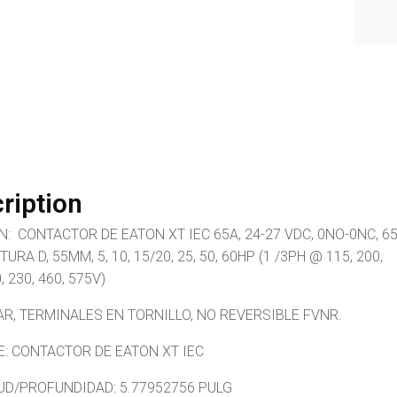
ription
: CONTACTOR DE EATON XT IEC 65A, 24-27 VDC, 0NO-0NC, 65
URA D, 55MM, 5, 10, 15/20, 25, 50, 60HP (1 /3PH @ 115, 200,
, 230, 460, 575V)
AR, TERMINALES EN TORNILLO, NO REVERSIBLE FVNR.
: CONTACTOR DE EATON XT IEC
UD/PROFUNDIDAD: 5.77952756 PULG