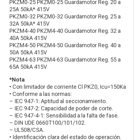
PKZM0-25 PKZM0-25 Guardamotor Reg. 20 a
25A 50kA* 415V
PKZM0-32 PKZM0-32 Guardamotor Reg. 25 a
32A 50kA* 415V
PKZM4-40 PKZM4-40 Guardamotor Reg. 32 a
40A 50kA 415V
PKZM4-50 PKZM4-50 Guardamotor Reg. 40 a
50A 50kA 415V
PKZM4-63 PKZM4-63 Guardamotor Reg. 55 a
65A 50kA 415V
*Nota
• Con limitador de corriente Cl PKZ0, Icu=150Ka
• Conforme a las normas:
– IEC 947-1: Aptitud al seccionamiento.
– IEC 947-2: Capacidad de poder de corte.
– IEC 947-4-1: Sensibilidad a la falta de fase.
– DIN UDE 0660T100/101/102.
– UL508/CSA.
• Identificación clara del estado de operación.