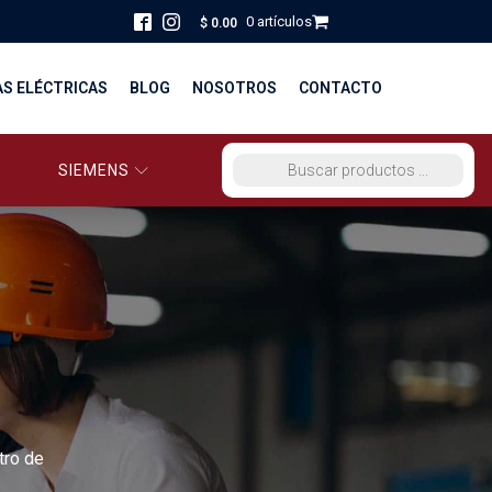
0 artículos
$
0.00
AS ELÉCTRICAS
BLOG
NOSOTROS
CONTACTO
SIEMENS
ORCIO EG PERÚ
BÚSQUEDA DE PRODUCTOS
STRIBUCIÓN Y FUERZA
BRICACION
S
tro de