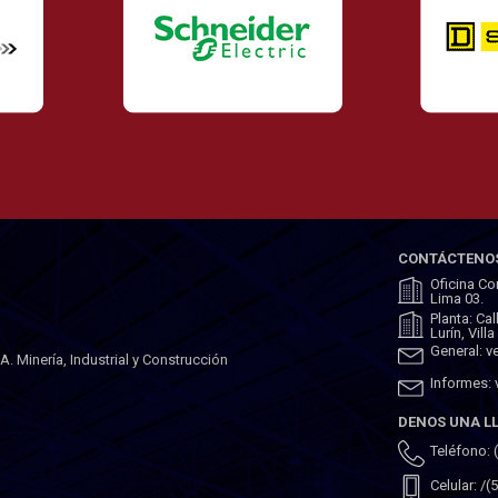
CONTÁCTENO
Oficina Co
Lima 03.
Planta: Ca
Lurín, Vill
General: 
 Minería, Industrial y Construcción
Informes:
DENOS UNA 
Teléfono: 
Celular: /