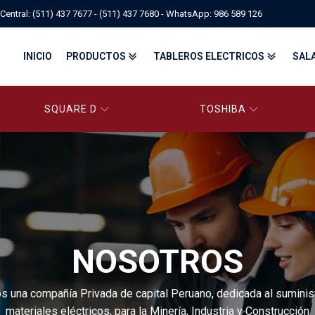
Central: (511) 437 7677 - (511) 437 7680 - WhatsApp: 986 589 126
INICIO
PRODUCTOS
TABLEROS ELECTRICOS
SAL
SQUARE D
TOSHIBA
PANELBOARD SQUARE D – CONS
PANELBOARD, TABLEROS ELÉCTRICOS DI
TABLEROS ELECTRICOS - FA
FITTINGS, APPARATUS, PLUGS & RECEPTACLES CROUSE-HIND
CENTRO DE CONTROL DE MOTORES MCC
EATON BY TRIPP-LITE
UPS
TRANSFORMADORES
MANDO, SEÑALIZACIÓN Y CONTROL
VARIADOR DE VELOCIDAD
NOSOTROS
ARRANCADORES ELECTRÓNICOS
CONTACTORES Y ARRANCADORES IEC
CONTACTORES Y ARRANCADORES NEMA
INTERRUPTORES TERMOMAGNÉTICOS
 una compañía Privada de capital Peruano, dedicada al suminis
materiales eléctricos, para la Minería, Industria y Construcción