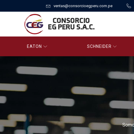
ventas@consorcioegperu.com.pe
EATON
SCHNEIDER
Somos