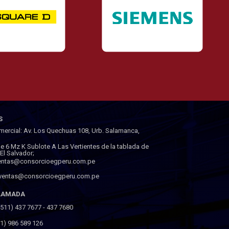
S
mercial: Av. Los Quechuas 108, Urb. Salamanca,
lle 6 Mz K Sublote A Las Vertientes de la tablada de
a El Salvador;
ventas@consorcioegperu.com.pe
 ventas@consorcioegperu.com.pe
LLAMADA
(511) 437 7677 - 437 7680
(51) 986 589 126