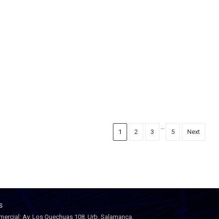
…
1
2
3
5
Next
S
mercial: Av. Los Quechuas 108, Urb. Salamanca,