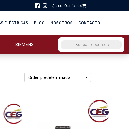
0 artículos
$
0.00
AS ELÉCTRICAS
BLOG
NOSOTROS
CONTACTO
SIEMENS
ORCIO EG PERÚ
BÚSQUEDA DE PRODUCTOS
STRIBUCIÓN Y FUERZA
BRICACION
S