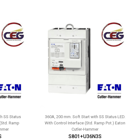
th SS Status
360A, 200 mm. Soft Start with SS Status LED.
 (Std. Ramp
With Control Interface (Std. Ramp Pot.) Eaton
ammer
Cutler-Hammer
S
S801+U36N3S