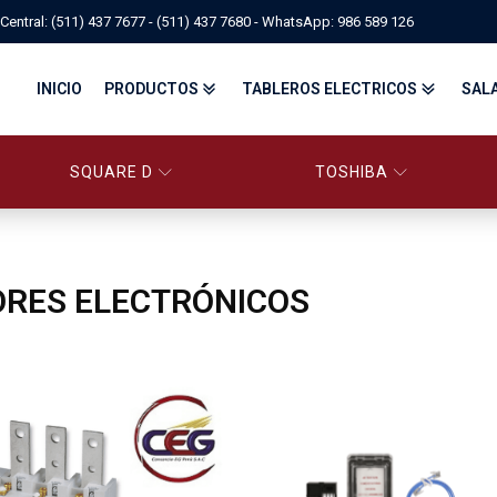
Central: (511) 437 7677 - (511) 437 7680 - WhatsApp: 986 589 126
INICIO
PRODUCTOS
TABLEROS ELECTRICOS
SAL
SQUARE D
TOSHIBA
PANELBOARD SQUARE D – CONS
PANELBOARD, TABLEROS ELÉCTRICOS DI
TABLEROS ELECTRICOS - FA
RES ELECTRÓNICOS
FITTINGS, APPARATUS, PLUGS & RECEPTACLES CROUSE-HIND
CENTRO DE CONTROL DE MOTORES MCC
EATON BY TRIPP-LITE
UPS
TRANSFORMADORES
MANDO, SEÑALIZACIÓN Y CONTROL
VARIADOR DE VELOCIDAD
ARRANCADORES ELECTRÓNICOS
CONTACTORES Y ARRANCADORES IEC
CONTACTORES Y ARRANCADORES NEMA
INTERRUPTORES TERMOMAGNÉTICOS