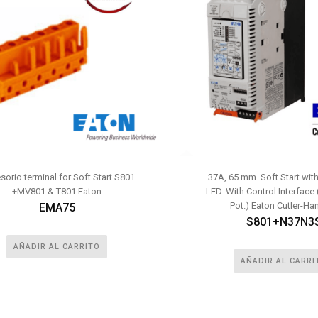
orio terminal for Soft Start S801
37A, 65 mm. Soft Start wit
+MV801 & T801 Eaton
LED. With Control Interface
Pot.) Eaton Cutler-H
EMA75
S801+N37N3
AÑADIR AL CARRITO
AÑADIR AL CARRI