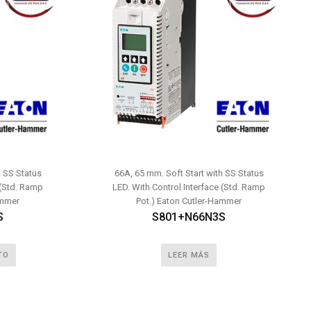
h SS Status
66A, 65 mm. Soft Start with SS Status
 (Std. Ramp
LED. With Control Interface (Std. Ramp
ammer
Pot.) Eaton Cutler-Hammer
S
S801+N66N3S
TO
LEER MÁS