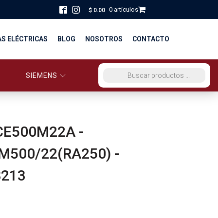
0 artículos
$
0.00
AS ELÉCTRICAS
BLOG
NOSOTROS
CONTACTO
SIEMENS
ORCIO EG PERÚ
BÚSQUEDA DE PRODUCTOS
STRIBUCIÓN Y FUERZA
BRICACION
CE500M22A -
S
M500/22(RA250) -
8213