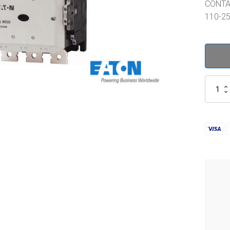
CONTA
110-25
XTCE50
-
DILM500
-
208213
cantidad