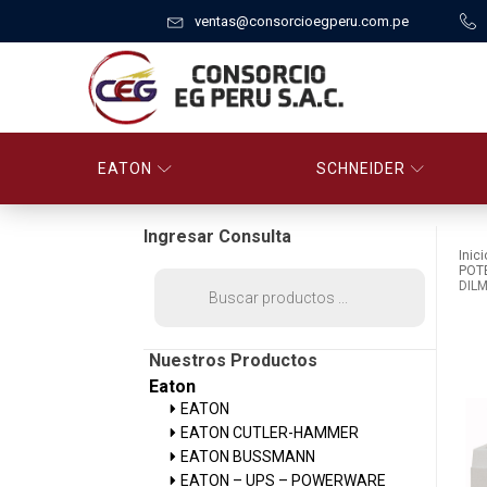
ventas@consorcioegperu.com.pe
EATON
SCHNEIDER
Ingresar Consulta
Inici
POT
Búsqueda
DILM
de
productos
Nuestros Productos
Eaton
EATON
EATON CUTLER-HAMMER
EATON BUSSMANN
EATON – UPS – POWERWARE