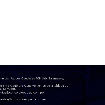
S
mercial: Av. Los Quechuas 108, Urb. Salamanca,
lle 6 Mz K Sublote A Las Vertientes de la tablada de
a El Salvador;
ventas@consorcioegperu.com.pe
 ventas@consorcioegperu.com.pe