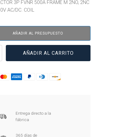
CTOR 3P FVNR 500A FRAME M 2NO, 2NC
0V AC/DC. COIL
AÑADIR AL PRESUPUESTO
0M22A
AÑADIR AL CARRITO
/22(RA250)
Entrega directo a la
fábrica
365 días de