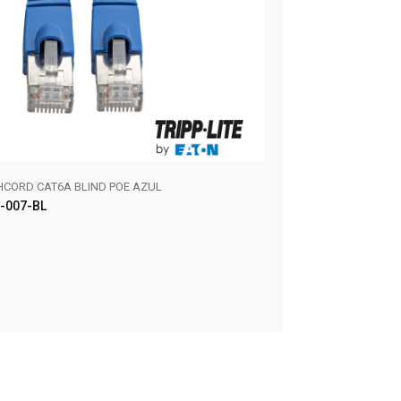
HCORD CAT6A BLIND POE AZUL
SOPORTE SINGLE MONI
-007-BL
DDR1032SE
ER MÁS
LEER MÁS