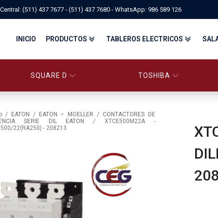
Central: (511) 437 7677 - (511) 437 7680 - WhatsApp: 986 589 126
INICIO
PRODUCTOS
TABLEROS ELECTRICOS
SAL
SQUARE D
TOSHIBA
PANELBOARD SQUARE D – CONS
PANELBOARD, TABLEROS ELÉCTRICOS DI
TABLEROS ELECTRICOS - FA
o
/
EATON
/
EATON – MOELLER
/
CONTACTORES DE
ENCIA SERIE DIL EATON
/ XTCE500M22A -
XT
500/22(RA250) - 208213
FITTINGS, APPARATUS, PLUGS & RECEPTACLES CROUSE-HIND
DIL
CENTRO DE CONTROL DE MOTORES MCC
EATON BY TRIPP-LITE
UPS
TRANSFORMADORES
MANDO, SEÑALIZACIÓN Y CONTROL
VARIADOR DE VELOCIDAD
20
ARRANCADORES ELECTRÓNICOS
CONTACTORES Y ARRANCADORES IEC
CONTACTORES Y ARRANCADORES NEMA
INTERRUPTORES TERMOMAGNÉTICOS