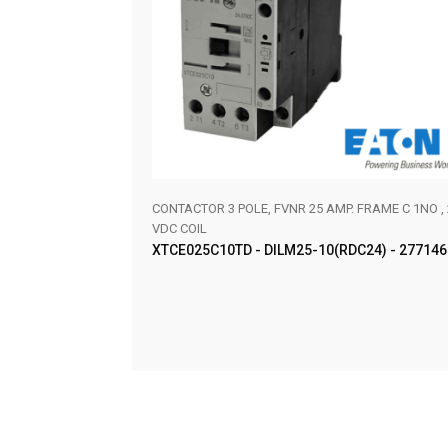
CONTACTOR 3 POLE, FVNR 25 AMP. FRAME C 1NO , 
VDC COIL
XTCE025C10TD - DILM25-10(RDC24) - 277146
AÑADIR AL CARRITO