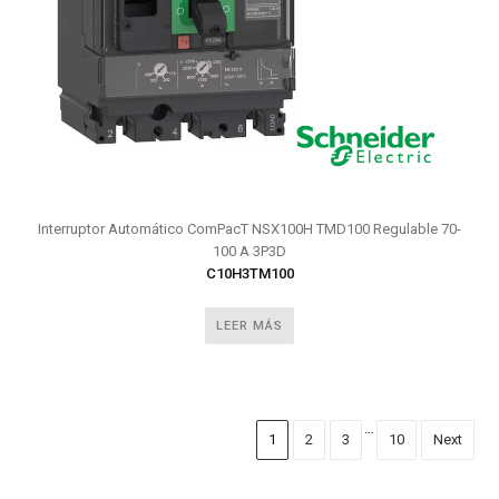
Interruptor Automático ComPacT NSX100H TMD100 Regulable 70-
100 A 3P3D
C10H3TM100
LEER MÁS
…
1
2
3
10
Next