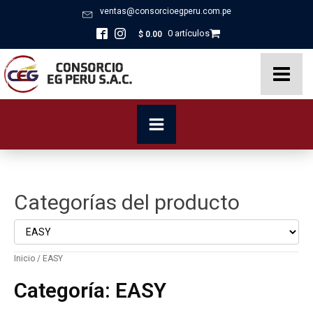
ventas@consorcioegperu.com.pe
0 artículos
$
0.00
Categorías del producto
Inicio
/ EASY
Categoría:
EASY