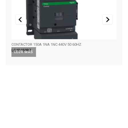
CONTACTOR 150A 1NA 1NC 440V 50 60HZ
CONTA
LC1D150R7
LC1D
LEER MÁS
LEE