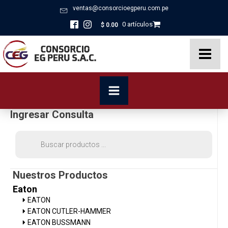
ventas@consorcioegperu.com.pe
0 artículos
$
0.00
Ingresar Consulta
Búsqueda
de
productos
Nuestros Productos
Eaton
EATON
EATON CUTLER-HAMMER
EATON BUSSMANN