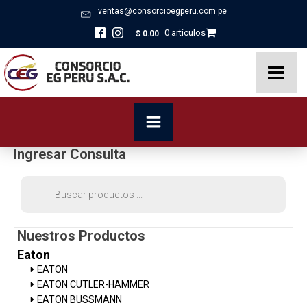
ventas@consorcioegperu.com.pe
0 artículos
$
0.00
Ingresar Consulta
Búsqueda
de
productos
Nuestros Productos
Eaton
EATON
EATON CUTLER-HAMMER
EATON BUSSMANN