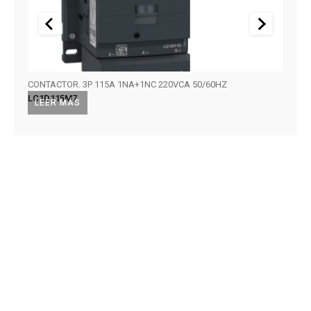
CONTACTOR. 3P 115A 1NA+1NC 220VCA 50/60HZ
CONTA
LC1D115M7
LC1D
LEER MÁS
LEE