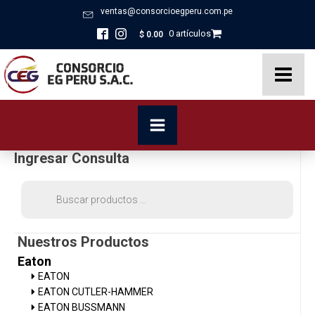
ventas@consorcioegperu.com.pe
0 artículos
$
0.00
Ingresar Consulta
Búsqueda
de
productos
Nuestros Productos
Eaton
EATON
EATON CUTLER-HAMMER
EATON BUSSMANN