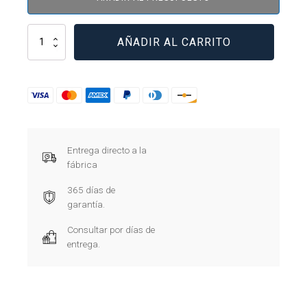
XTMC9A10AO
AÑADIR AL CARRITO
cantidad
Entrega directo a la
fábrica
365 días de
garantía.
Consultar por días de
entrega.