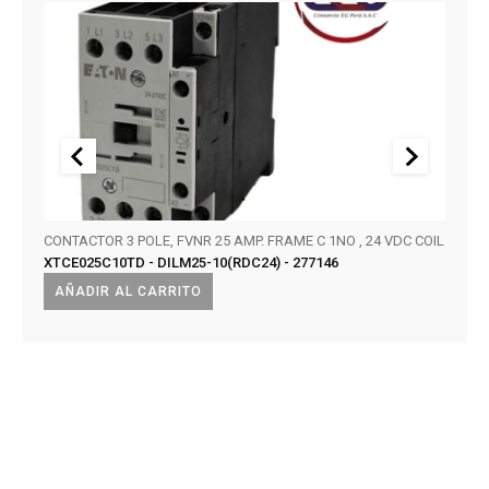
CONTACTOR 3 POLE, FVNR 25 AMP. FRAME C 1NO , 24 VDC COIL
CELDA
XTCE025C10TD - DILM25-10(RDC24) - 277146
INTE
XIRIA
AÑADIR AL CARRITO
AÑA