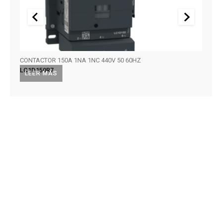
CONTACTOR 150A 1NA 1NC 440V 50 60HZ
CONTA
LC1D150R7
LC1D
LEER MÁS
LEE