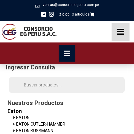
ventas@consorcioegperu.com.pe
0 artículos
$
0.00
Ingresar Consulta
Búsqueda
de
productos
Nuestros Productos
Eaton
EATON
EATON CUTLER-HAMMER
EATON BUSSMANN