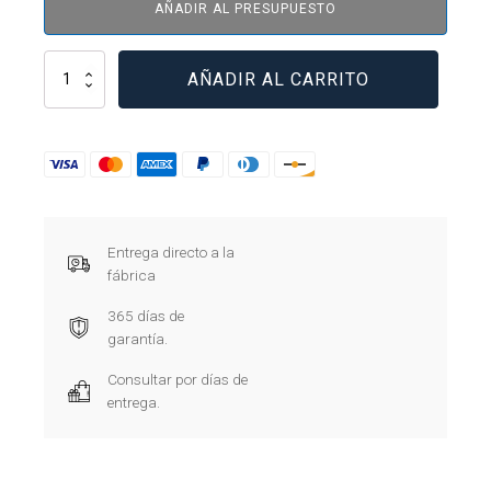
AÑADIR AL PRESUPUESTO
ATQR5
AÑADIR AL CARRITO
cantidad
Entrega directo a la
fábrica
365 días de
garantía.
Consultar por días de
entrega.