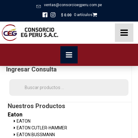
ventas@consorcioegperu.com.pe
0 artículos
$
0.00
Ingresar Consulta
Búsqueda
de
productos
Nuestros Productos
Eaton
EATON
EATON CUTLER-HAMMER
EATON BUSSMANN