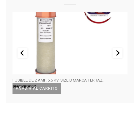
FUSIBLE DE 2 AMP. 5.6 KV. SIZE B MARCA FERRAZ.
FUSE,
9F60BBD002
ATQR
AÑADIR AL CARRITO
AÑA