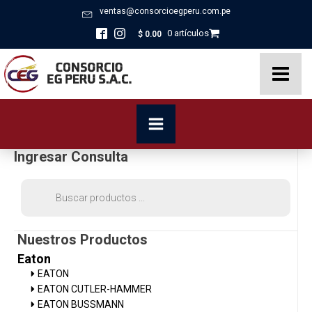
ventas@consorcioegperu.com.pe
0 artículos
$
0.00
Ingresar Consulta
Búsqueda
de
productos
Nuestros Productos
Eaton
EATON
EATON CUTLER-HAMMER
EATON BUSSMANN