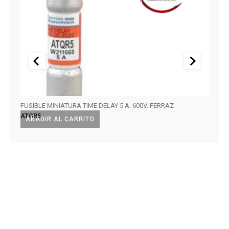
FUSIBLE MINIATURA TIME DELAY 5 A. 600V. FERRAZ
FUSIB
ATQR5
TRM3
AÑADIR AL CARRITO
AÑA