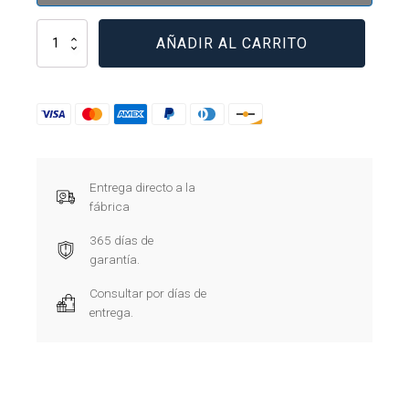
9F60BBD002
AÑADIR AL CARRITO
cantidad
Entrega directo a la
fábrica
365 días de
garantía.
Consultar por días de
entrega.