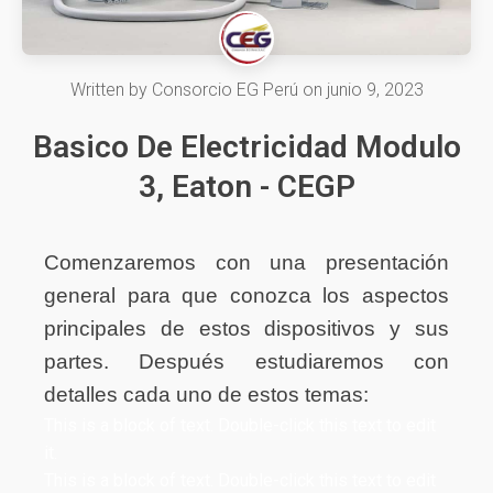
Written by
Consorcio EG Perú
on
junio 9, 2023
Basico De Electricidad Modulo
3, Eaton - CEGP
Comenzaremos con una presentación
general para que conozca los aspectos
principales de estos dispositivos y sus
partes. Después estudiaremos con
detalles cada uno de estos temas:
This is a block of text. Double-click this text to edit
it.
This is a block of text. Double-click this text to edit