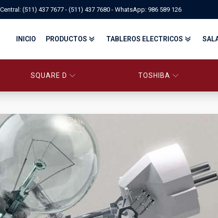
Central: (511) 437 7677 - (511) 437 7680 - WhatsApp: 986 589 126
INICIO
PRODUCTOS
TABLEROS ELECTRICOS
SAL
SQUARE D
TOSHIBA
PANELBOARD SQUARE D – CONS
PANELBOARD, TABLEROS ELÉCTRICOS DI
TABLEROS ELECTRICOS - FA
FITTINGS, APPARATUS, PLUGS & RECEPTACLES CROUSE-HIND
CENTRO DE CONTROL DE MOTORES MCC
EATON BY TRIPP-LITE
UPS
TRANSFORMADORES
MANDO, SEÑALIZACIÓN Y CONTROL
VARIADOR DE VELOCIDAD
ARRANCADORES ELECTRÓNICOS
CONTACTORES Y ARRANCADORES IEC
CONTACTORES Y ARRANCADORES NEMA
INTERRUPTORES TERMOMAGNÉTICOS