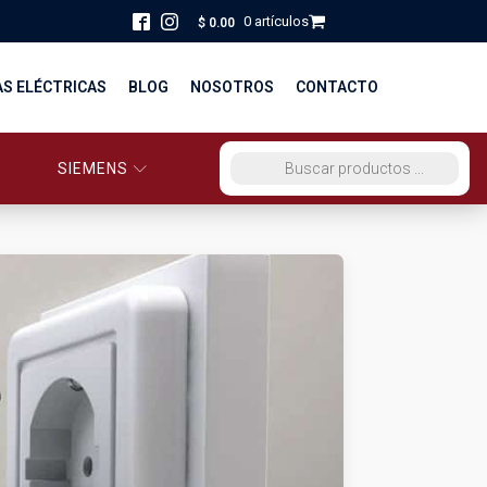
0 artículos
$
0.00
AS ELÉCTRICAS
BLOG
NOSOTROS
CONTACTO
SIEMENS
ORCIO EG PERÚ
BÚSQUEDA DE PRODUCTOS
STRIBUCIÓN Y FUERZA
BRICACION
S