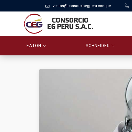
ventas@consorcioegperu.com.pe
EATON
SCHNEIDER