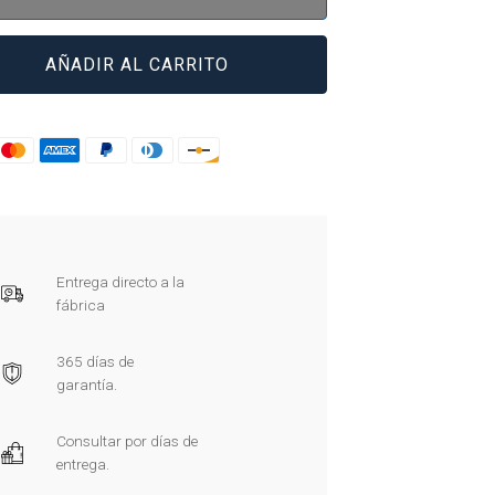
8100
AÑADIR AL CARRITO
Entrega directo a la
fábrica
365 días de
garantía.
Consultar por días de
entrega.