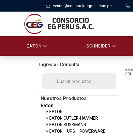
ventas@consorcioegperu.com.pe
EATON
SCHNEIDER
Ingresar Consulta
Inici
SQU
Búsqueda
de
productos
Nuestros Productos
Eaton
EATON
EATON CUTLER-HAMMER
EATON BUSSMANN
EATON – UPS – POWERWARE