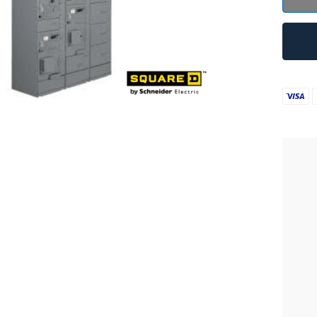
ZP0PINT
B
cantidad