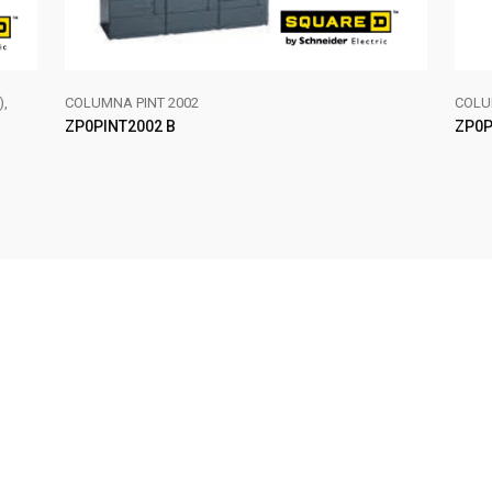
),
COLUMNA PINT 2002
COLU
ZP0PINT2002 B
ZP0P
AÑADIR AL CARRITO
AÑA