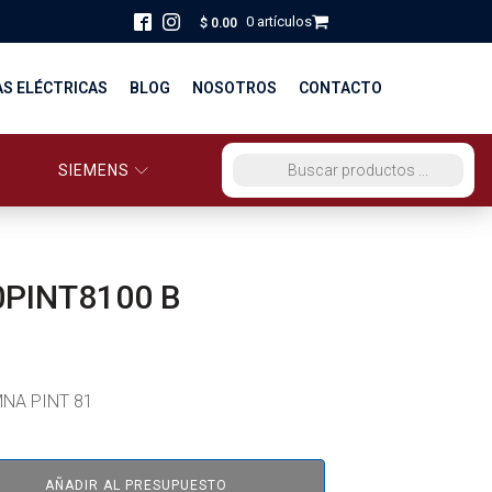
0 artículos
$
0.00
AS ELÉCTRICAS
BLOG
NOSOTROS
CONTACTO
SIEMENS
ORCIO EG PERÚ
BÚSQUEDA DE PRODUCTOS
STRIBUCIÓN Y FUERZA
BRICACION
0PINT8100 B
S
NA PINT 81
AÑADIR AL PRESUPUESTO