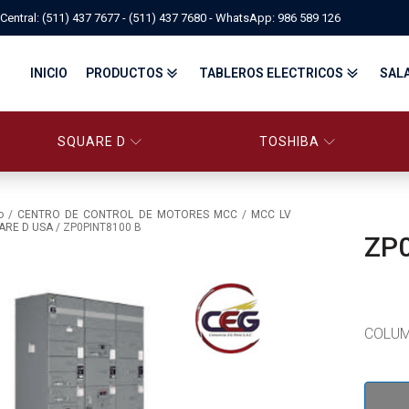
Central: (511) 437 7677 - (511) 437 7680 - WhatsApp: 986 589 126
INICIO
PRODUCTOS
TABLEROS ELECTRICOS
SAL
SQUARE D
TOSHIBA
PANELBOARD SQUARE D – CONS
PANELBOARD, TABLEROS ELÉCTRICOS DI
TABLEROS ELECTRICOS - FA
o
/
CENTRO DE CONTROL DE MOTORES MCC
/
MCC LV
ARE D USA
/ ZP0PINT8100 B
ZP
FITTINGS, APPARATUS, PLUGS & RECEPTACLES CROUSE-HIND
CENTRO DE CONTROL DE MOTORES MCC
EATON BY TRIPP-LITE
UPS
TRANSFORMADORES
MANDO, SEÑALIZACIÓN Y CONTROL
VARIADOR DE VELOCIDAD
ARRANCADORES ELECTRÓNICOS
CONTACTORES Y ARRANCADORES IEC
COLUM
CONTACTORES Y ARRANCADORES NEMA
INTERRUPTORES TERMOMAGNÉTICOS