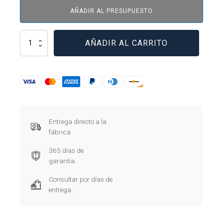
AÑADIR AL PRESUPUESTO
XTPR050DC1
AÑADIR AL CARRITO
-
PKZM4-
50
cantidad
Entrega directo a la
fábrica
365 días de
garantía.
Consultar por días de
entrega.