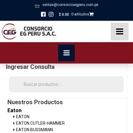
ventas@consorcioegperu.com.pe
0 artículos
$
0.00
Ingresar Consulta
Búsqueda
de
productos
Nuestros Productos
Eaton
EATON
EATON CUTLER-HAMMER
EATON BUSSMANN