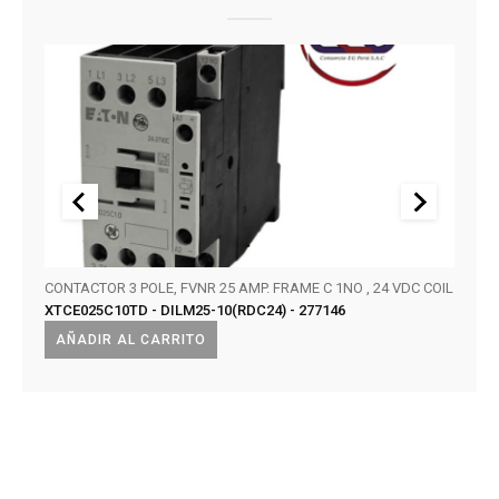
0, 40
CONTACTOR 3 POLE, FVNR 25 AMP. FRAME C 1NO , 24 VDC COIL
PKZM0
XTCE025C10TD - DILM25-10(RDC24) - 277146
(GIRA
XTPRP
AÑADIR AL CARRITO
AÑA