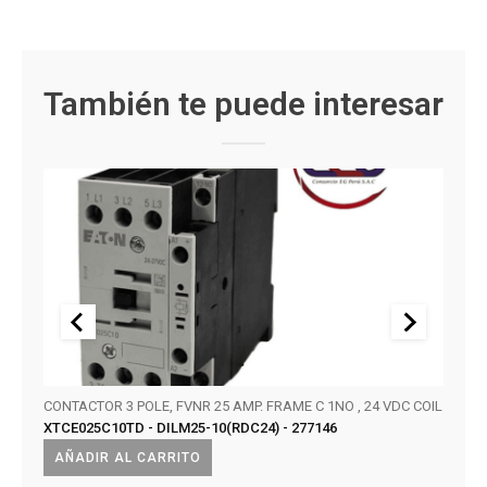
También te puede interesar
CONTACTOR 3 POLE, FVNR 25 AMP. FRAME C 1NO , 24 VDC COIL
CELDA
XTCE025C10TD - DILM25-10(RDC24) - 277146
INTE
XIRIA
AÑADIR AL CARRITO
AÑA