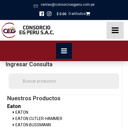
ventas@consorcioegperu.com.pe
0 artículos
$
0.00
Ingresar Consulta
Búsqueda
de
productos
Nuestros Productos
Eaton
EATON
EATON CUTLER-HAMMER
EATON BUSSMANN