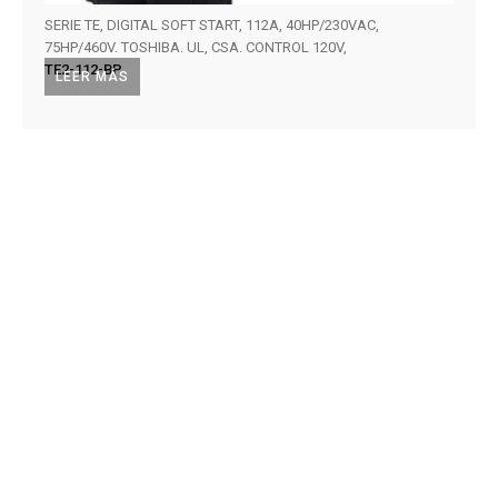
SERIE TE, DIGITAL SOFT START, 112A, 40HP/230VAC,
AS3 A
75HP/460V. TOSHIBA. UL, CSA. CONTROL 120V,
TOSH
TE2-112-BP
VFAS
LEER MÁS
AÑA