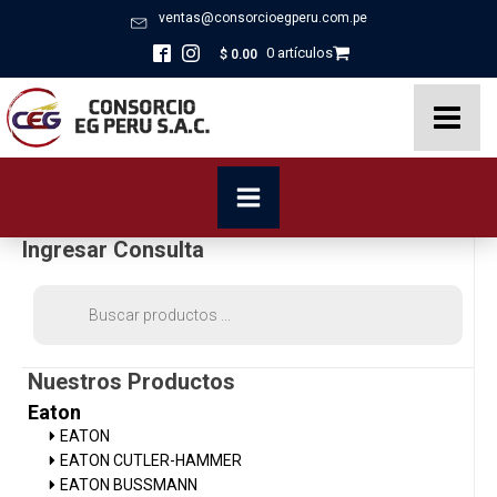
ventas@consorcioegperu.com.pe
0 artículos
$
0.00
Ingresar Consulta
Búsqueda
de
productos
Nuestros Productos
Eaton
EATON
EATON CUTLER-HAMMER
EATON BUSSMANN