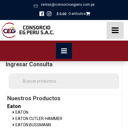
ventas@consorcioegperu.com.pe
0 artículos
$
0.00
Ingresar Consulta
Búsqueda
de
productos
Nuestros Productos
Eaton
EATON
EATON CUTLER-HAMMER
EATON BUSSMANN