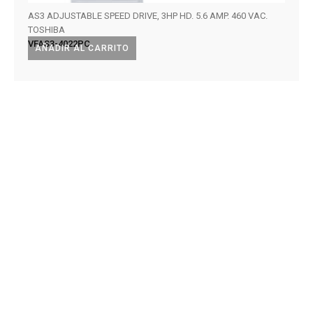
AS3 ADJUSTABLE SPEED DRIVE, 3HP HD. 5.6 AMP. 460 VAC.
ASD. 
TOSHIBA
VT13
VFAS3-4022PC
AÑADIR AL CARRITO
AÑA