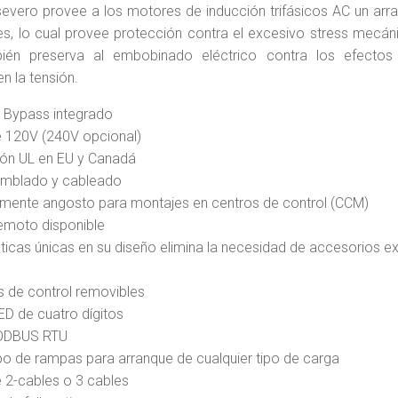
evero provee a los motores de inducción trifásicos AC un arra
nes, lo cual provee protección contra el excesivo stress mecán
bién preserva al embobinado eléctrico contra los efectos 
en la tensión.
 Bypass integrado
e 120V (240V opcional)
ión UL en EU y Canadá
amblado y cableado
emente angosto para montajes en centros de control (CCM)
emoto disponible
ticas únicas en su diseño elimina la necesidad de accesorios ex
s de control removibles
ED de cuatro dígitos
ODBUS RTU
ipo de rampas para arranque de cualquier tipo de carga
e 2-cables o 3 cables