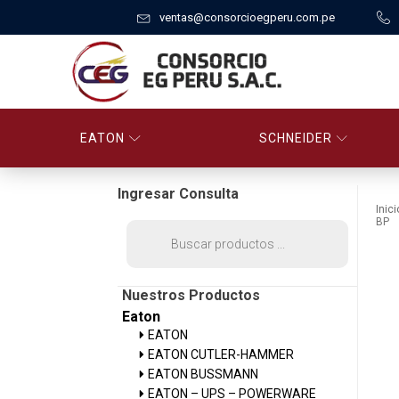
ventas@consorcioegperu.com.pe
EATON
SCHNEIDER
Ingresar Consulta
Inici
BP
Búsqueda
de
productos
Nuestros Productos
Eaton
EATON
EATON CUTLER-HAMMER
EATON BUSSMANN
EATON – UPS – POWERWARE