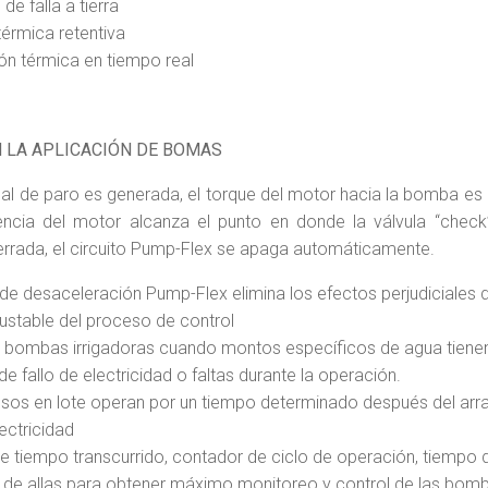
de falla a tierra
érmica retentiva
ón térmica en tiempo real
N LA APLICACIÓN DE BOMAS
l de paro es generada, el torque del motor hacia la bomba es
ncia del motor alcanza el punto en donde la válvula “check”
rrada, el circuito Pump-Flex se apaga automáticamente.
 de desaceleración Pump-Flex elimina los efectos perjudiciales d
ustable del proceso de control
a bombas irrigadoras cuando montos específicos de agua tien
e fallo de electricidad o faltas durante la operación.
sos en lote operan por un tiempo determinado después del arr
lectricidad
e tiempo transcurrido, contador de ciclo de operación, tiempo d
ial de allas para obtener máximo monitoreo y control de las bo