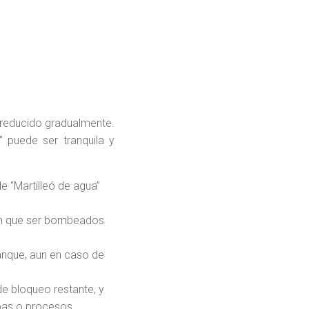
 reducido gradualmente.
 puede ser tranquila y
e “Martilleó de agua”
en que ser bombeados
anque, aun en caso de
e bloqueo restante, y
mbas o procesos.