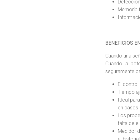
Detección 
Memoria t
Informaci
BENEFICIOS E
Cuando una seña
Cuando la pote
seguramente ce
El control
Tiempo aj
Ideal par
en casos d
Los proce
falta de e
Medidor d
el histor