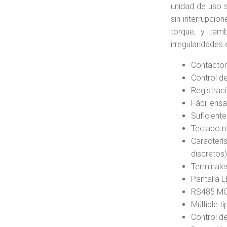
unidad de uso s
sin interrupcio
torque, y tam
irregularidades 
Contactor
Control d
Registrac
Fácil ens
Suficient
Teclado r
Caracterís
discretos)
Terminale
Pantalla L
RS485 M
Múltiple t
Control d