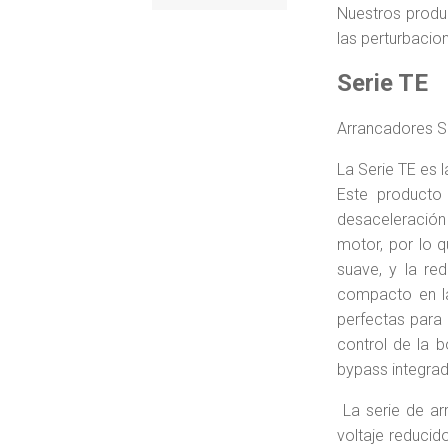
Nuestros produc
las perturbacio
Serie TE
Arrancadores S
La Serie TE es 
Este producto 
desaceleración
motor, por lo 
suave, y la re
compacto en la
perfectas para 
control de la b
bypass integra
La serie de ar
voltaje reducid