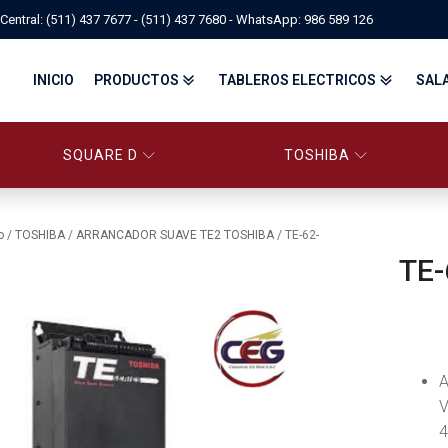
Central: (511) 437 7677 - (511) 437 7680 - WhatsApp: 986 589 126
INICIO
PRODUCTOS
TABLEROS ELECTRICOS
SAL
SQUARE D
TOSHIBA
PANELBOARD SQUARE D – CONS
PANELBOARD, TABLEROS ELÉCTRICOS DI
TABLEROS ELECTRICOS - FA
o
/
TOSHIBA
/
ARRANCADOR SUAVE TE2 TOSHIBA
/ TE-62-
TE-
FITTINGS, APPARATUS, PLUGS & RECEPTACLES CROUSE-HIND
CENTRO DE CONTROL DE MOTORES MCC
EATON BY TRIPP-LITE
UPS
TRANSFORMADORES
MANDO, SEÑALIZACIÓN Y CONTROL
VARIADOR DE VELOCIDAD
ARRANCADORES ELECTRÓNICOS
CONTACTORES Y ARRANCADORES IEC
CONTACTORES Y ARRANCADORES NEMA
INTERRUPTORES TERMOMAGNÉTICOS
A
V
4