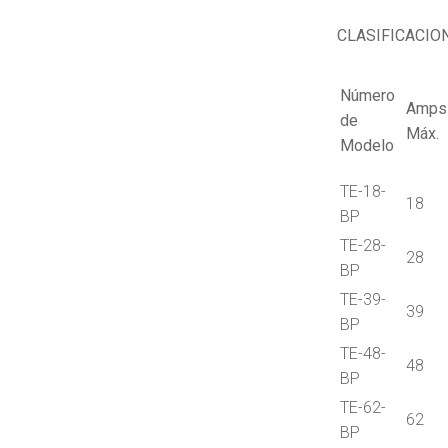
CLASIFICACIO
Número
Amps
de
Máx.
Modelo
TE-18-
18
BP
TE-28-
28
BP
TE-39-
39
BP
TE-48-
48
BP
TE-62-
62
BP