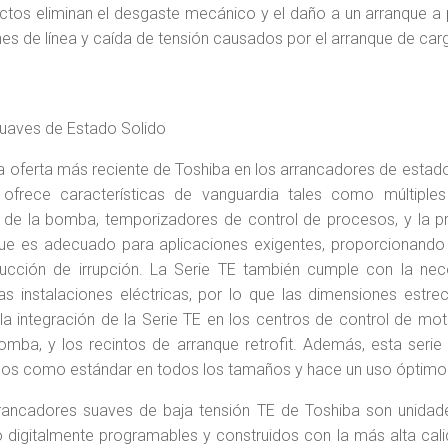
tos eliminan el desgaste mecánico y el daño a un arranque a 
nes de línea y caída de tensión causados por el arranque de ca
uaves de Estado Solido
la oferta más reciente de Toshiba en los arrancadores de estado
ofrece características de vanguardia tales como múltiples
 de la bomba, temporizadores de control de procesos, y la p
que es adecuado para aplicaciones exigentes, proporcionando 
ducción de irrupción. La Serie TE también cumple con la ne
s instalaciones eléctricas, por lo que las dimensiones estre
la integración de la Serie TE en los centros de control de mo
omba, y los recintos de arranque retrofit. Además, esta serie
dos como estándar en todos los tamaños y hace un uso óptimo 
rancadores suaves de baja tensión TE de Toshiba son unidad
o digitalmente programables y construidos con la más alta calid