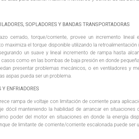
ILADORES, SOPLA­DORES Y BANDAS TRANSPORTADORAS
zo cerrado, torque/corriente, provee un incremento lineal e
o maximiza el torque disponible utilizando la retroalimentación 
segurando un suave y lineal incremento de rampa hasta alca
n casos como en las bombas de baja presión en donde pequeñas i
edan presentar problemas mecánicos, o en ventiladores y m
las aspas pueda ser un problema.
 Y ENFRIADORES
rece rampa de voltaje con limitación de corriente para aplicac
e dócil manteniendo la habilidad de arrancar en situaciones 
imo poder del motor en situaciones en donde la energía dis
anque de limitante de corriente/corriente escalonada puede ser ut