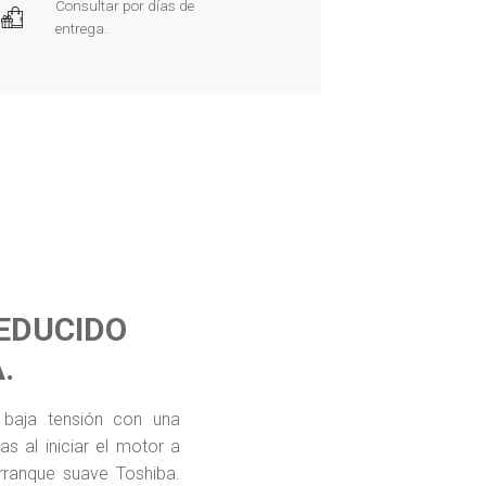
Consultar por días de
entrega.
EDUCIDO
.
baja tensión con una
s al iniciar el motor a
rranque suave Toshiba.