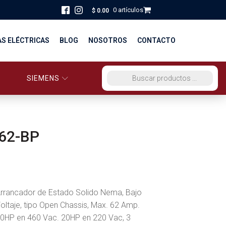
0 artículos
$
0.00
AS ELÉCTRICAS
BLOG
NOSOTROS
CONTACTO
SIEMENS
ORCIO EG PERÚ
BÚSQUEDA DE PRODUCTOS
STRIBUCIÓN Y FUERZA
BRICACION
62-BP
S
rrancador de Estado Solido Nema, Bajo
oltaje, tipo Open Chassis, Max. 62 Amp.
0HP en 460 Vac. 20HP en 220 Vac, 3