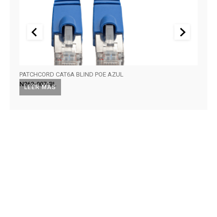
PATCHCORD CAT6A BLIND POE AZUL
SOPOR
N262-007-BL
DDR1
LEER MÁS
LEE