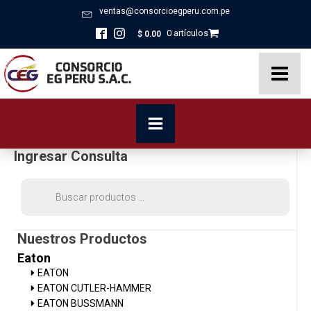
ventas@consorcioegperu.com.pe
0 artículos
$
0.00
Ingresar Consulta
Búsqueda
de
productos
Nuestros Productos
Eaton
EATON
EATON CUTLER-HAMMER
EATON BUSSMANN