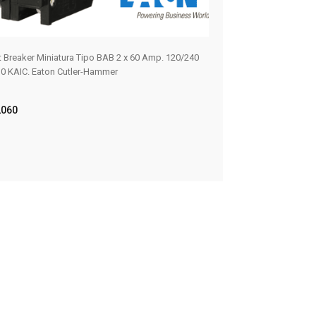
it Breaker Miniatura Tipo BAB 2 x 60 Amp. 120/240
ILLUMINATED PUSHB
0 KAIC. Eaton Cutler-Hammer
W/1NO-1NC
10250T397LGD2A-
060
ER MÁS
LEER MÁS