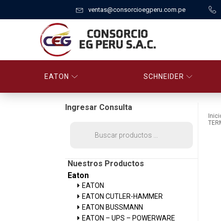
ventas@consorcioegperu.com.pe
EATON
SCHNEIDER
Ingresar Consulta
Inici
TER
Búsqueda
de
productos
Nuestros Productos
Eaton
EATON
EATON CUTLER-HAMMER
EATON BUSSMANN
EATON – UPS – POWERWARE