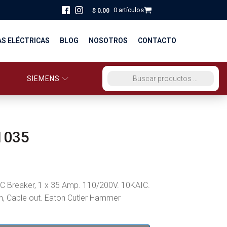
0 artículos
$
0.00
AS ELÉCTRICAS
BLOG
NOSOTROS
CONTACTO
SIEMENS
ORCIO EG PERÚ
BÚSQUEDA DE PRODUCTOS
STRIBUCIÓN Y FUERZA
BRICACION
1035
S
C Breaker, 1 x 35 Amp. 110/200V. 10KAIC.
in, Cable out. Eaton Cutler Hammer