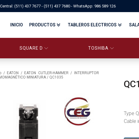
Central: (511) 437 7677 - (511) 437 7680 - WhatsApp: 986 589 126
INICIO
PRODUCTOS
TABLEROS ELECTRICOS
SAL
SQUARE D
TOSHIBA
PANELBOARD SQUARE D – CONS
PANELBOARD, TABLEROS ELÉCTRICOS DI
TABLEROS ELECTRICOS - FA
o
/
EATON
/
EATON CUTLER-HAMMER
/
INTERRUPTOR
MOMAGNÉTICO MINIATURA
/ QC1035
QC
FITTINGS, APPARATUS, PLUGS & RECEPTACLES CROUSE-HIND
CENTRO DE CONTROL DE MOTORES MCC
EATON BY TRIPP-LITE
UPS
TRANSFORMADORES
MANDO, SEÑALIZACIÓN Y CONTROL
VARIADOR DE VELOCIDAD
ARRANCADORES ELECTRÓNICOS
CONTACTORES Y ARRANCADORES IEC
Type Q
CONTACTORES Y ARRANCADORES NEMA
INTERRUPTORES TERMOMAGNÉTICOS
Cable 