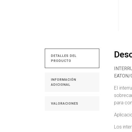
Desc
DETALLES DEL
PRODUCTO
INTERR
EATON/
INFORMACIÓN
ADICIONAL
EI inter
sobrecar
para con
VALORACIONES
Aplicaci
Los int