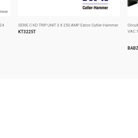
24
SERIE C KD TRIP UNIT 3 X 250 AMP. Eaton Cutler-Hammer.
Circu
VAC 1
KT3225T
BAB2
AÑADIR AL CARRITO
LE