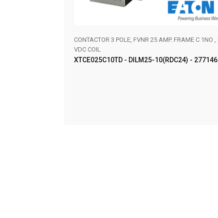
0VAC RED LED W/1NO
CONTACTOR 3 POLE, FVNR 25 AMP. FRAME C 1NO , 
VDC COIL
XTCE025C10TD - DILM25-10(RDC24) - 277146
AÑADIR AL CARRITO