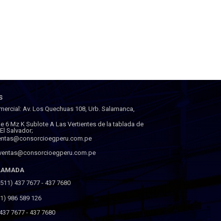
S
mercial: Av. Los Quechuas 108, Urb. Salamanca,
lle 6 Mz K Sublote A Las Vertientes de la tablada de
a El Salvador;
ventas@consorcioegperu.com.pe
 ventas@consorcioegperu.com.pe
LLAMADA
(511) 437 7677 - 437 7680
(51) 986 589 126
 437 7677 - 437 7680