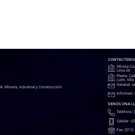
CONTÁCTENO
Oficina Co
Lima 03.
Planta: Ca
Lurín, Vill
General: 
 Minería, Industrial y Construcción
Informes:
DENOS UNA 
Teléfono: 
Celular: /
Fax: (511)