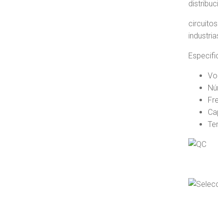
distribu
circuito
industria
Especifi
Vo
Nú
Fr
Ca
Te