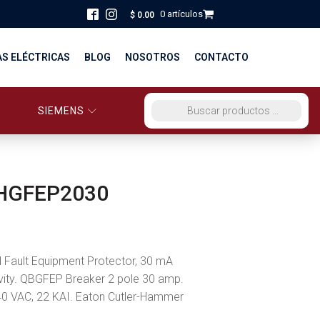
0 artículos
$
0.00
AS ELÉCTRICAS
BLOG
NOSOTROS
CONTACTO
SIEMENS
ORCIO EG PERÚ
BÚSQUEDA DE PRODUCTOS
STRIBUCIÓN Y FUERZA
BRICACION
HGFEP2030
S
 Fault Equipment Protector, 30 mA
ivity. QBGFEP Breaker 2 pole 30 amp.
0 VAC, 22 KAI. Eaton Cutler-Hammer