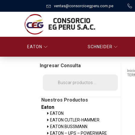
ventas@consorcioegperu.com.pe
EATON
SCHNEIDER
Ingresar Consulta
Inici
TER
Búsqueda
de
productos
Nuestros Productos
Eaton
EATON
EATON CUTLER-HAMMER
EATON BUSSMANN
EATON – UPS – POWERWARE