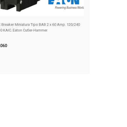
it Breaker Miniatura Tipo BAB 2 x 60 Amp. 120/240
ILLUMINATED PUSHB
0 KAIC. Eaton Cutler-Hammer
W/1NO-1NC
10250T397LGD2A-
060
ER MÁS
LEER MÁS