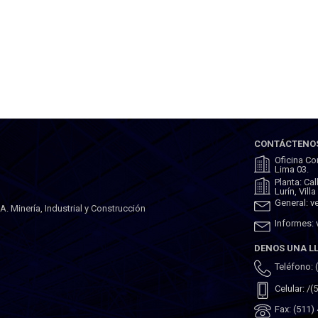
CONTÁCTENO
Oficina Co
Lima 03.
Planta: Ca
Lurín, Vill
General: 
 Minería, Industrial y Construcción
Informes:
DENOS UNA 
Teléfono: 
Celular: /
Fax: (511)