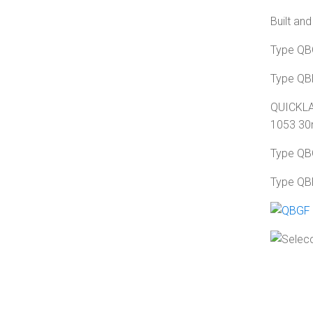
Built an
Type QB
Type QB
QUICKLAG
1053 30m
Type QB
Type QB