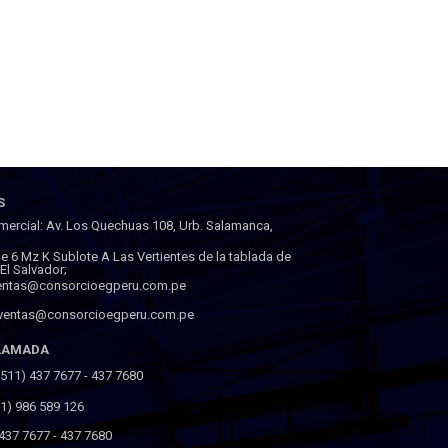
S
mercial: Av. Los Quechuas 108, Urb. Salamanca,
lle 6 Mz K Sublote A Las Vertientes de la tablada de
a El Salvador;
ventas@consorcioegperu.com.pe
 ventas@consorcioegperu.com.pe
LLAMADA
(511) 437 7677 - 437 7680
(51) 986 589 126
 437 7677 - 437 7680