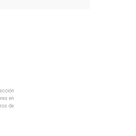
tección
ores en
eros de