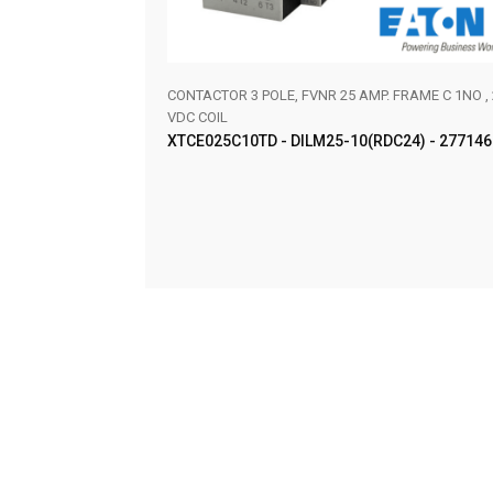
0VAC RED LED W/1NO
CONTACTOR 3 POLE, FVNR 25 AMP. FRAME C 1NO , 
VDC COIL
XTCE025C10TD - DILM25-10(RDC24) - 277146
AÑADIR AL CARRITO