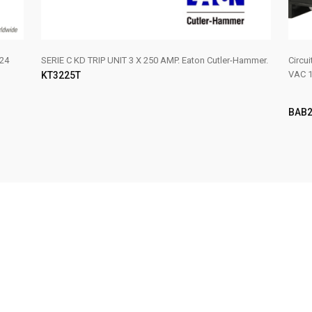
24
SERIE C KD TRIP UNIT 3 X 250 AMP. Eaton Cutler-Hammer.
Circu
VAC 1
KT3225T
BAB2
AÑADIR AL CARRITO
LE