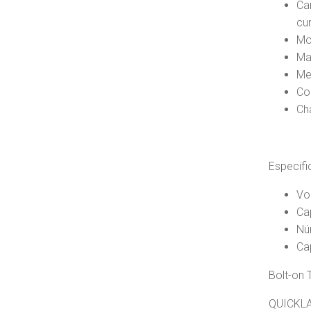
Ca
cu
Mo
Ma
Me
Co
Ch
Especifi
Vo
Ca
Nú
Ca
Bolt-on 
QUICKLAG