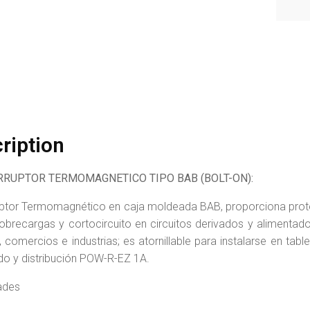
ription
RRUPTOR TERMOMAGNETICO TIPO BAB (BOLT-ON):
ruptor Termomagnético en caja moldeada BAB, proporciona pro
obrecargas y cortocircuito en circuitos derivados y alimentad
s, comercios e industrias; es atornillable para instalarse en tabl
o y distribución POW-R-EZ 1A.
ades