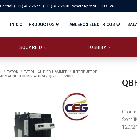
Central: (511) 437 7677 - (511) 437 7680 - WhatsApp: 986 589 126
INICIO
PRODUCTOS
TABLEROS ELECTRICOS
SAL
SQUARE D
TOSHIBA
PANELBOARD SQUARE D – CONS
PANELBOARD, TABLEROS ELÉCTRICOS DI
TABLEROS ELECTRICOS - FA
o
/
EATON
/
EATON CUTLER-HAMMER
/
INTERRUPTOR
MOMAGNÉTICO MINIATURA
/ QBHGFEP2030
QB
FITTINGS, APPARATUS, PLUGS & RECEPTACLES CROUSE-HIND
CENTRO DE CONTROL DE MOTORES MCC
EATON BY TRIPP-LITE
UPS
TRANSFORMADORES
MANDO, SEÑALIZACIÓN Y CONTROL
VARIADOR DE VELOCIDAD
ARRANCADORES ELECTRÓNICOS
CONTACTORES Y ARRANCADORES IEC
Ground
CONTACTORES Y ARRANCADORES NEMA
INTERRUPTORES TERMOMAGNÉTICOS
Sensit
120/24