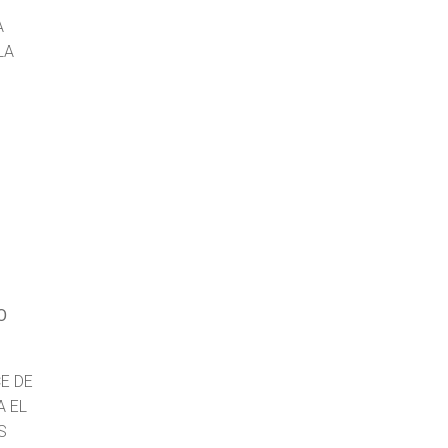
A
LA
O
E DE
A EL
S