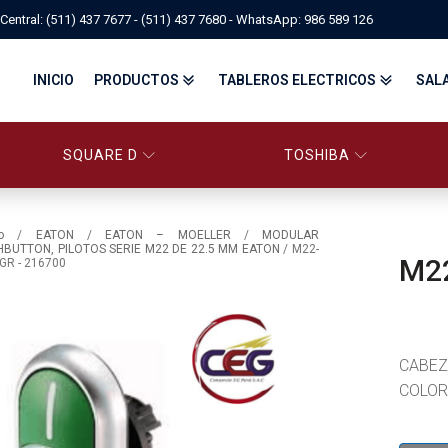
Central: (511) 437 7677 - (511) 437 7680 - WhatsApp: 986 589 126
INICIO
PRODUCTOS
TABLEROS ELECTRICOS
SAL
SQUARE D
TOSHIBA
PANELBOARD SQUARE D – CONS
PANELBOARD, TABLEROS ELÉCTRICOS DI
TABLEROS ELECTRICOS - FA
o
/
EATON
/
EATON – MOELLER
/
MODULAR
HBUTTON, PILOTOS SERIE M22 DE 22.5 MM EATON
/ M22-
M22
GR - 216700
FITTINGS, APPARATUS, PLUGS & RECEPTACLES CROUSE-HIND
CENTRO DE CONTROL DE MOTORES MCC
EATON BY TRIPP-LITE
UPS
TRANSFORMADORES
MANDO, SEÑALIZACIÓN Y CONTROL
VARIADOR DE VELOCIDAD
ARRANCADORES ELECTRÓNICOS
CONTACTORES Y ARRANCADORES IEC
CABEZ
CONTACTORES Y ARRANCADORES NEMA
INTERRUPTORES TERMOMAGNÉTICOS
COLOR