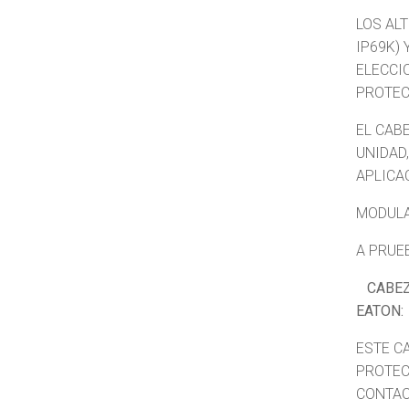
LOS AL
IP69K) 
ELECCI
PROTEC
EL CAB
UNIDAD
APLICA
MODULA
A PRUE
CABEZA
EATON:
ESTE C
PROTEC
CONTAC