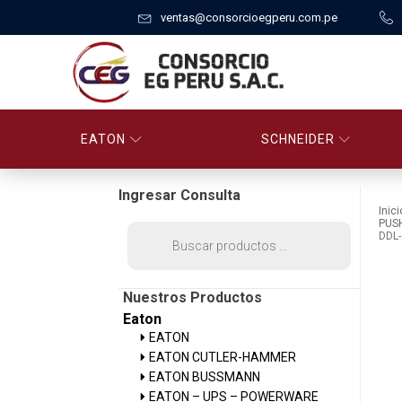
ventas@consorcioegperu.com.pe
EATON
SCHNEIDER
Ingresar Consulta
Inici
PUS
Búsqueda
DDL-
de
productos
Nuestros Productos
Eaton
EATON
EATON CUTLER-HAMMER
EATON BUSSMANN
EATON – UPS – POWERWARE