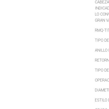
CABEZA
INDICA
LO CON
GRAN V
RMQ-TI
TIPO D
ANILLO
RETORN
TIPO D
OPERAC
DIAMET
ESTILO