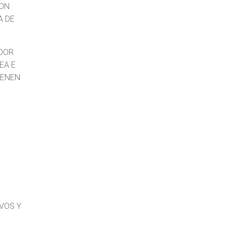
CON
A DE
DOR
EA E
IENEN
VOS Y