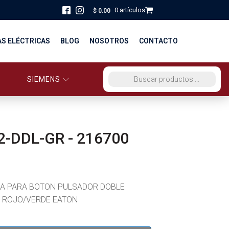
0 artículos
$
0.00
AS ELÉCTRICAS
BLOG
NOSOTROS
CONTACTO
SIEMENS
ORCIO EG PERÚ
BÚSQUEDA DE PRODUCTOS
STRIBUCIÓN Y FUERZA
BRICACION
-DDL-GR - 216700
S
A PARA BOTON PULSADOR DOBLE
 ROJO/VERDE EATON