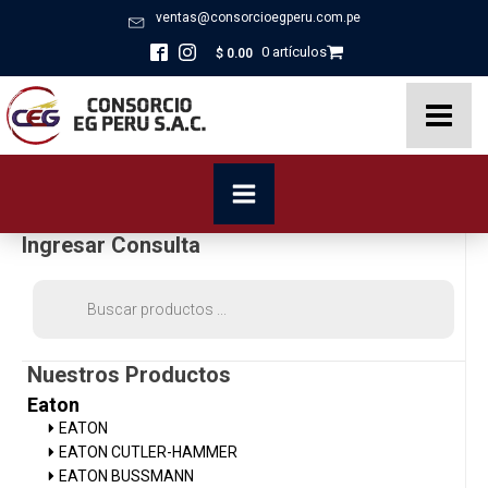
ventas@consorcioegperu.com.pe
0 artículos
$
0.00
Ingresar Consulta
Búsqueda
de
productos
Nuestros Productos
Eaton
EATON
EATON CUTLER-HAMMER
EATON BUSSMANN