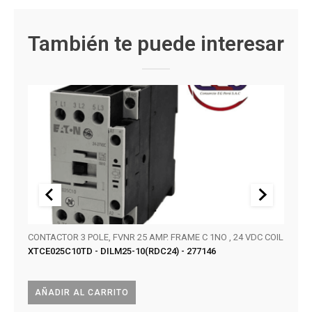
También te puede interesar
CONTACTOR 3 POLE, FVNR 25 AMP. FRAME C 1NO , 24 VDC COIL
SERIE
XTCE025C10TD - DILM25-10(RDC24) - 277146
KT32
AÑADIR AL CARRITO
AÑA