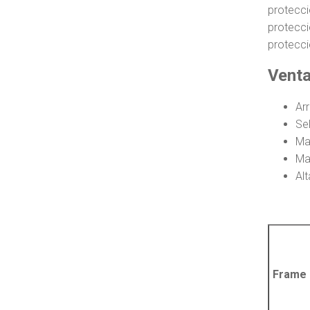
protecc
protecci
protecci
Venta
Ar
Se
Ma
May
Al
Frame