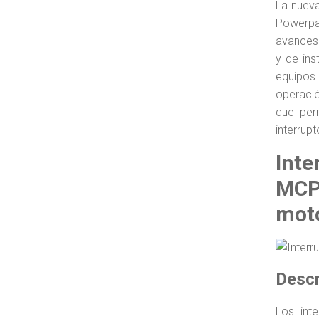
La nuev
Powerpac
avances 
y de ins
equipos 
operaci
que per
interrupt
Inte
MCP 
mot
Descr
Los int