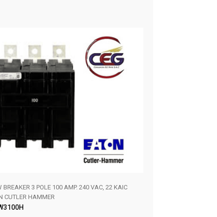
BREAKER 3 POLE 100 AMP. 240 VAC, 22 KAIC
QBHW BREAKER 3 POLE
N CUTLER HAMMER
EATON CUTLER HAM
W3100H
QBHW3090H