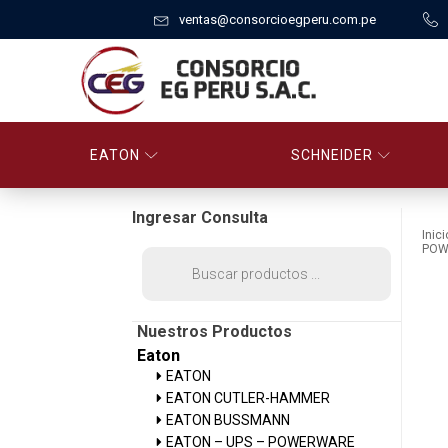
ventas@consorcioegperu.com.pe
EATON
SCHNEIDER
Ingresar Consulta
Inici
POW
Búsqueda
de
productos
Nuestros Productos
Eaton
EATON
EATON CUTLER-HAMMER
EATON BUSSMANN
EATON – UPS – POWERWARE