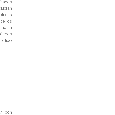
inados
olucran
ctricas
 de los
idad en
mismos
o tipo
an con