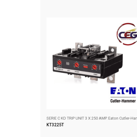
0 VAC, 22 KAIC
SERIE C KD TRIP UNIT 3 X 250 AMP. Eaton Cutler-Ha
KT3225T