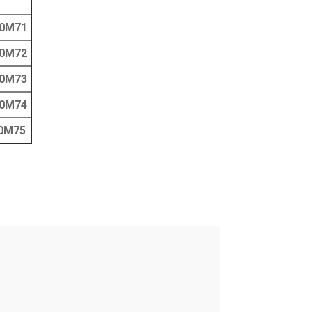
30M71
50M72
00M73
50M74
0M75