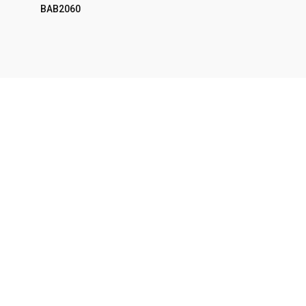
BAB2060
LEER MÁS
LE