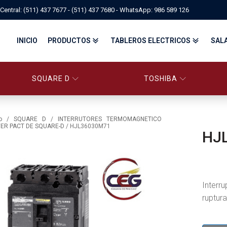
Central: (511) 437 7677 - (511) 437 7680 - WhatsApp: 986 589 126
INICIO
PRODUCTOS
TABLEROS ELECTRICOS
SAL
SQUARE D
TOSHIBA
PANELBOARD SQUARE D – CONS
PANELBOARD, TABLEROS ELÉCTRICOS DI
TABLEROS ELECTRICOS - FA
o
/
SQUARE D
/
INTERRUTORES TERMOMAGNETICO
ER PACT DE SQUARE-D
/ HJL36030M71
HJ
FITTINGS, APPARATUS, PLUGS & RECEPTACLES CROUSE-HIND
CENTRO DE CONTROL DE MOTORES MCC
EATON BY TRIPP-LITE
UPS
TRANSFORMADORES
MANDO, SEÑALIZACIÓN Y CONTROL
VARIADOR DE VELOCIDAD
ARRANCADORES ELECTRÓNICOS
CONTACTORES Y ARRANCADORES IEC
Interr
CONTACTORES Y ARRANCADORES NEMA
INTERRUPTORES TERMOMAGNÉTICOS
ruptur