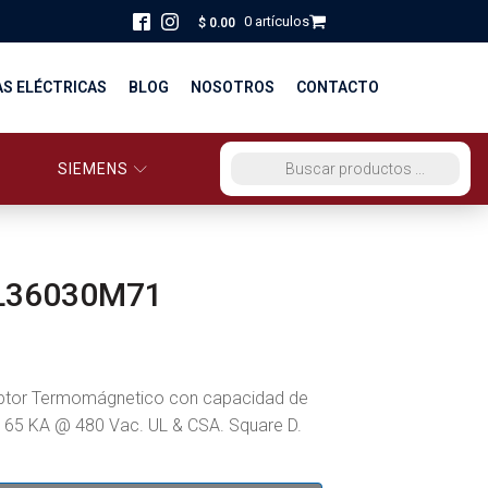
0 artículos
$
0.00
AS ELÉCTRICAS
BLOG
NOSOTROS
CONTACTO
SIEMENS
ORCIO EG PERÚ
BÚSQUEDA DE PRODUCTOS
STRIBUCIÓN Y FUERZA
BRICACION
L36030M71
S
uptor Termomágnetico con capacidad de
a 65 KA @ 480 Vac. UL & CSA. Square D.