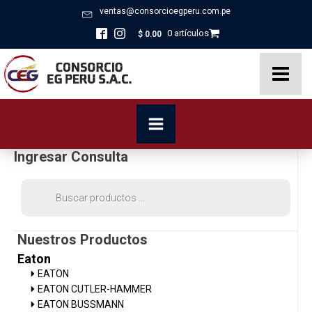
ventas@consorcioegperu.com.pe
0 artículos
$
0.00
Ingresar Consulta
Búsqueda
de
productos
Nuestros Productos
Eaton
EATON
EATON CUTLER-HAMMER
EATON BUSSMANN