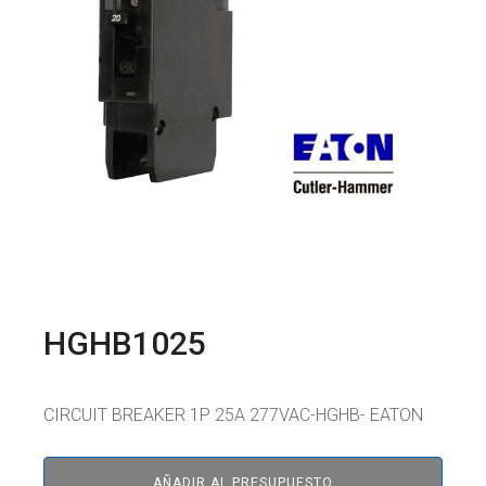
HGHB1025
CIRCUIT BREAKER 1P 25A 277VAC-HGHB- EATON
AÑADIR AL PRESUPUESTO