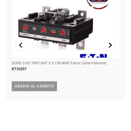
SERIE C KD TRIP UNIT 3 X 250 AMP. Eaton Cutler-Hammer.
Circu
KT3225T
KAIC.
BAB2
AÑADIR AL CARRITO
LEE