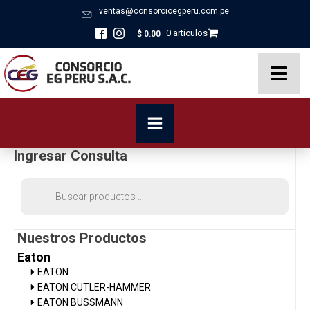
ventas@consorcioegperu.com.pe
0 artículos
$
0.00
Ingresar Consulta
Búsqueda
de
productos
Nuestros Productos
Eaton
EATON
EATON CUTLER-HAMMER
EATON BUSSMANN