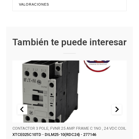
VALORACIONES
También te puede interesar
CONTACTOR 3 POLE, FVNR 25 AMP. FRAME C 1NO , 24 VDC COIL
SERIE
XTCE025C10TD - DILM25-10(RDC24) - 277146
KT32