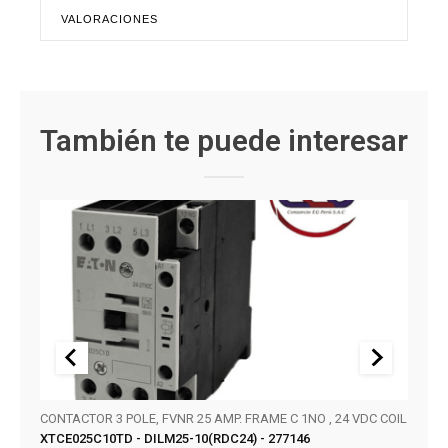
VALORACIONES
También te puede interesar
CONTACTOR 3 POLE, FVNR 25 AMP. FRAME C 1NO , 24 VDC COIL
SERIE
XTCE025C10TD - DILM25-10(RDC24) - 277146
KT32