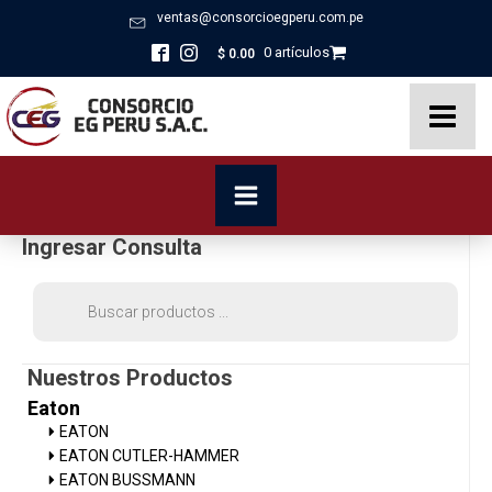
ventas@consorcioegperu.com.pe
0 artículos
$
0.00
Ingresar Consulta
Búsqueda
de
productos
Nuestros Productos
Eaton
EATON
EATON CUTLER-HAMMER
EATON BUSSMANN