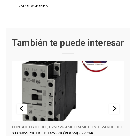
VALORACIONES
También te puede interesar
CONTACTOR 3 POLE, FVNR 25 AMP. FRAME C 1NO , 24 VDC COIL
SERIE
XTCE025C10TD - DILM25-10(RDC24) - 277146
KT32