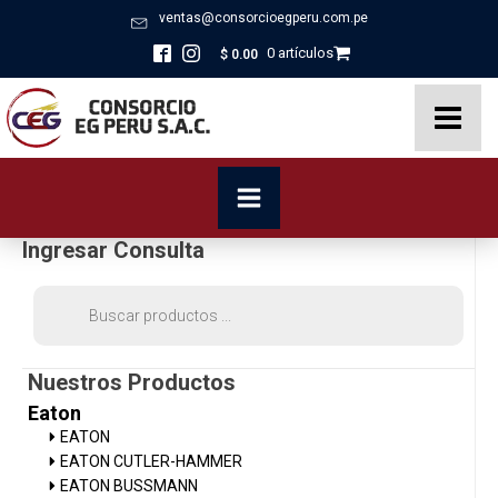
ventas@consorcioegperu.com.pe
0 artículos
$
0.00
Ingresar Consulta
Búsqueda
de
productos
Nuestros Productos
Eaton
EATON
EATON CUTLER-HAMMER
EATON BUSSMANN