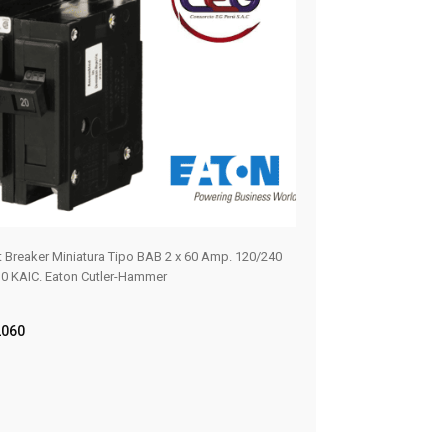
it Breaker Miniatura Tipo BAB 2 x 60 Amp. 120/240
ILLUMINATED PUSHB
0 KAIC. Eaton Cutler-Hammer
W/1NO-1NC
10250T397LGD2A-
060
ER MÁS
LEER MÁS