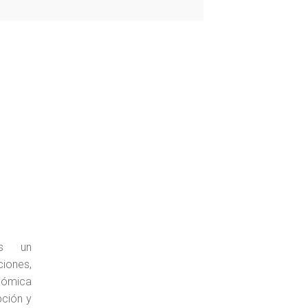
es un
ciones,
ómica
pción y