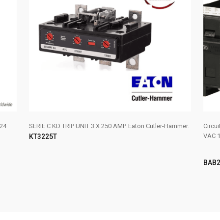
24
SERIE C KD TRIP UNIT 3 X 250 AMP. Eaton Cutler-Hammer.
Circu
VAC 1
KT3225T
BAB2
AÑADIR AL CARRITO
LE