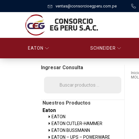
ventas@consorcioegperu.com.pe
EATON
SCHNEIDER
Ingresar Consulta
Inici
MOL
Búsqueda
de
productos
Nuestros Productos
Eaton
EATON
EATON CUTLER-HAMMER
EATON BUSSMANN
EATON – UPS – POWERWARE