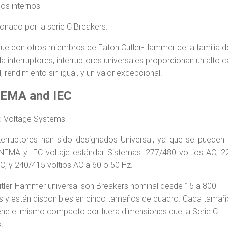
os internos
onado por la serie C Breakers.
 que con otros miembros de Eaton Cutler-Hammer de la familia d
 interruptores, interruptores universales proporcionan un alto c
d, rendimiento sin igual, y un valor excepcional.
NEMA and IEC
d Voltage Systems
terruptores han sido designados Universal, ya que se pueden 
NEMA y IEC voltaje estándar Sistemas: 277/480 voltios AC, 
AC, y 240/415 voltios AC a 60 o 50 Hz.
tler-Hammer universal son Breakers nominal desde 15 a 800
 y están disponibles en cinco tamaños de cuadro. Cada tamañ
ene el mismo compacto por fuera dimensiones que la Serie C
.