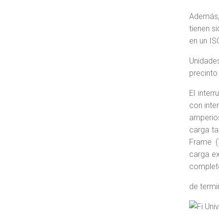
Además, 
tienen s
en un ISO
Unidades
precinto
El inter
con inte
amperios
carga ta
Frame (
carga ex
complet
de termi