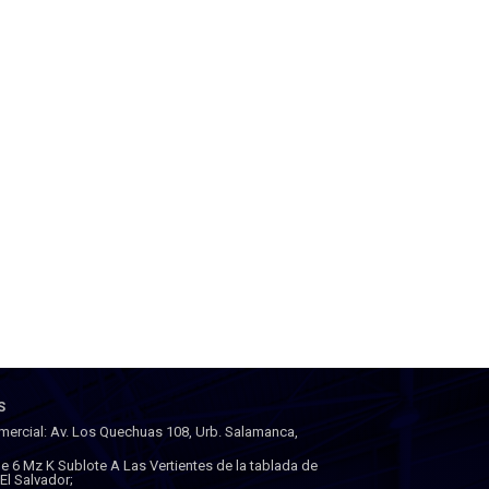
S
mercial: Av. Los Quechuas 108, Urb. Salamanca,
lle 6 Mz K Sublote A Las Vertientes de la tablada de
a El Salvador;