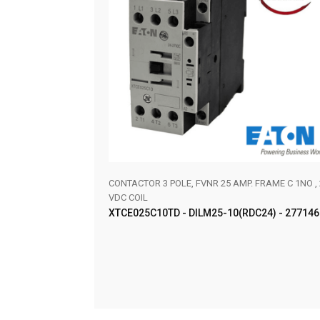
0VAC RED LED W/1NO
CONTACTOR 3 POLE, FVNR 25 AMP. FRAME C 1NO , 
VDC COIL
XTCE025C10TD - DILM25-10(RDC24) - 277146
AÑADIR AL CARRITO