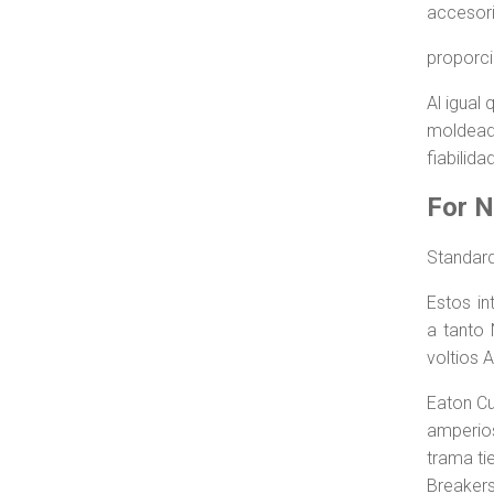
accesori
proporci
Al igual
moldeada
fiabilida
For 
Standar
Estos in
a tanto 
voltios 
Eaton Cu
amperios
trama ti
Breakers