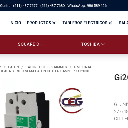
Central: (511) 437 7677 - (511) 437 7680 - WhatsApp: 986 589 126
INICIO
PRODUCTOS
TABLEROS ELECTRICOS
SAL
SQUARE D
TOSHIBA
PANELBOARD SQUARE D – CONS
PANELBOARD, TABLEROS ELÉCTRICOS DI
TABLEROS ELECTRICOS - FA
o
/
EATON
/
EATON CUTLER-HAMMER
/
ITM CAJA
DEADA SERIE C NEMA EATON CUTLER HAMMER
/ Gi2030
Gi2
FITTINGS, APPARATUS, PLUGS & RECEPTACLES CROUSE-HIND
CENTRO DE CONTROL DE MOTORES MCC
EATON BY TRIPP-LITE
UPS
TRANSFORMADORES
MANDO, SEÑALIZACIÓN Y CONTROL
VARIADOR DE VELOCIDAD
ARRANCADORES ELECTRÓNICOS
CONTACTORES Y ARRANCADORES IEC
GI UN
CONTACTORES Y ARRANCADORES NEMA
INTERRUPTORES TERMOMAGNÉTICOS
277/4
CUTLE