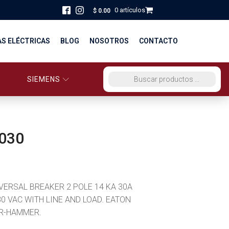
0 artículos
$
0.00
AS ELÉCTRICAS
BLOG
NOSOTROS
CONTACTO
SIEMENS
ORCIO EG PERÚ
BÚSQUEDA DE PRODUCTOS
STRIBUCIÓN Y FUERZA
BRICACION
030
S
IVERSAL BREAKER 2 POLE 14 KA 30A
80 VAC WITH LINE AND LOAD. EATON
R-HAMMER.