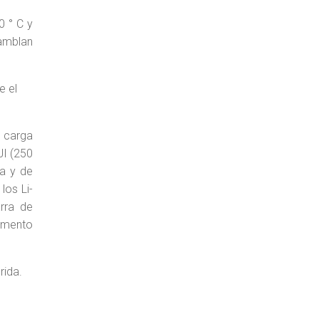
0 ° C y
samblan
e el
y carga
JI (250
ea y de
los Li-
rra de
lemento
rida.