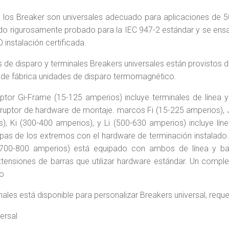
los Breaker son universales adecuado para aplicaciones de 5
ido rigurosamente probado para la IEC 947-2 estándar y se en
 instalación certificada.
 de disparo y terminales Breakers universales están provistos d
 de fábrica unidades de disparo termomagnético.
ruptor Gi-Frame (15-125 amperios) incluye terminales de línea 
rruptor de hardware de montaje. marcos Fi (15-225 amperios), 
), Ki (300-400 amperios), y Li (500-630 amperios) incluye lín
pas de los extremos con el hardware de terminación instalado. 
700-800 amperios) está equipado con ambos de línea y ba
tensiones de barras que utilizar hardware estándar. Un comp
o
nales está disponible para personalizar Breakers universal, reque