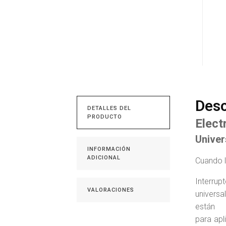
Desc
DETALLES DEL
PRODUCTO
Elect
Univer
INFORMACIÓN
ADICIONAL
Cuando l
Interr
VALORACIONES
universa
están 
para apl