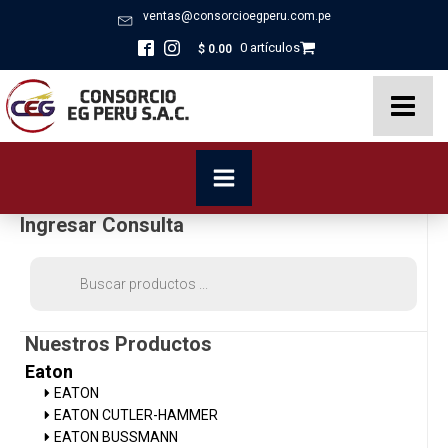
ventas@consorcioegperu.com.pe
0 artículos
$
0.00
Ingresar Consulta
Búsqueda
de
productos
Nuestros Productos
Eaton
EATON
EATON CUTLER-HAMMER
EATON BUSSMANN