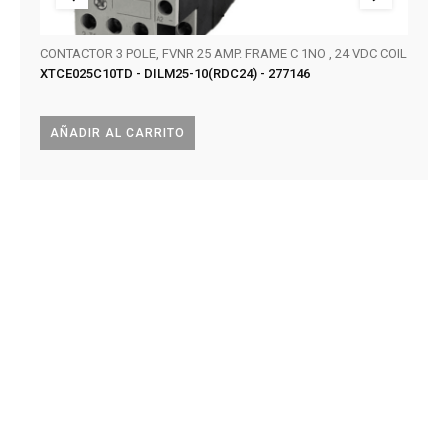
CONTACTOR 3 POLE, FVNR 25 AMP. FRAME C 1NO , 24 VDC COIL
SERIE
XTCE025C10TD - DILM25-10(RDC24) - 277146
KT32
AÑADIR AL CARRITO
AÑA