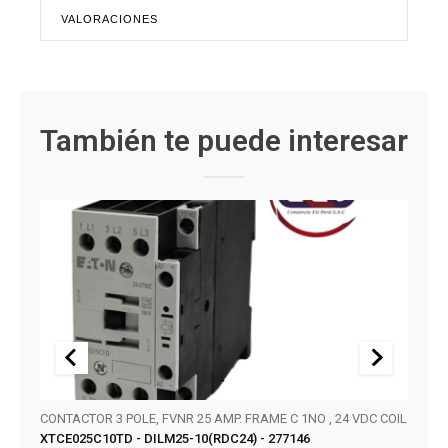
VALORACIONES
También te puede interesar
CONTACTOR 3 POLE, FVNR 25 AMP. FRAME C 1NO , 24 VDC COIL
SERIE
XTCE025C10TD - DILM25-10(RDC24) - 277146
KT32