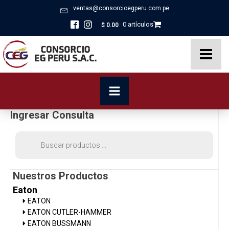
ventas@consorcioegperu.com.pe
0 artículos
$
0.00
Ingresar Consulta
Búsqueda
de
productos
Nuestros Productos
Eaton
EATON
EATON CUTLER-HAMMER
EATON BUSSMANN