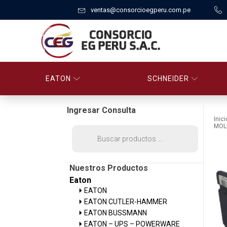
ventas@consorcioegperu.com.pe
EATON
SCHNEIDER
Ingresar Consulta
Inici
MOL
Búsqueda
de
productos
Nuestros Productos
Eaton
EATON
EATON CUTLER-HAMMER
EATON BUSSMANN
EATON – UPS – POWERWARE