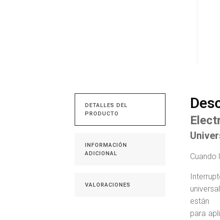
Desc
DETALLES DEL
PRODUCTO
Elect
Univer
INFORMACIÓN
ADICIONAL
Cuando l
Interr
VALORACIONES
universa
están 
para apl