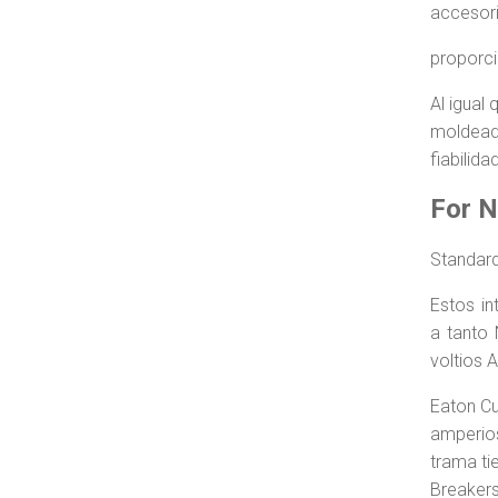
accesori
proporci
Al igual
moldeada
fiabilida
For 
Standar
Estos in
a tanto 
voltios 
Eaton Cu
amperios
trama ti
Breakers