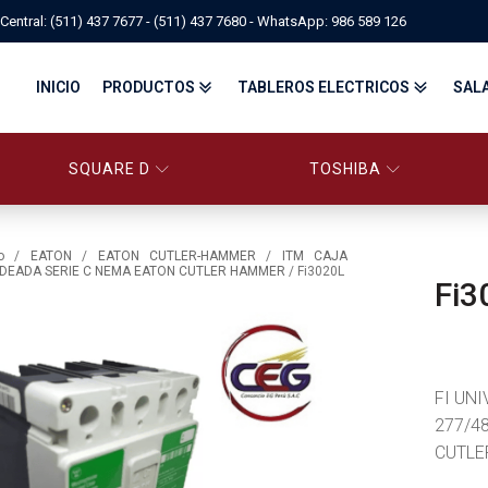
Central: (511) 437 7677 - (511) 437 7680 - WhatsApp: 986 589 126
INICIO
PRODUCTOS
TABLEROS ELECTRICOS
SAL
SQUARE D
TOSHIBA
PANELBOARD SQUARE D – CONS
PANELBOARD, TABLEROS ELÉCTRICOS DI
TABLEROS ELECTRICOS - FA
o
/
EATON
/
EATON CUTLER-HAMMER
/
ITM CAJA
DEADA SERIE C NEMA EATON CUTLER HAMMER
/ Fi3020L
Fi3
FITTINGS, APPARATUS, PLUGS & RECEPTACLES CROUSE-HIND
CENTRO DE CONTROL DE MOTORES MCC
EATON BY TRIPP-LITE
UPS
TRANSFORMADORES
MANDO, SEÑALIZACIÓN Y CONTROL
VARIADOR DE VELOCIDAD
ARRANCADORES ELECTRÓNICOS
CONTACTORES Y ARRANCADORES IEC
FI UN
CONTACTORES Y ARRANCADORES NEMA
INTERRUPTORES TERMOMAGNÉTICOS
277/4
CUTLE