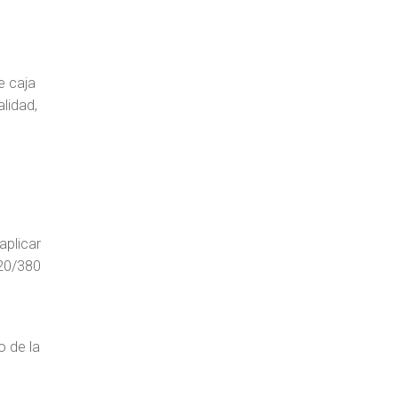
e caja
alidad,
aplicar
220/380
o de la