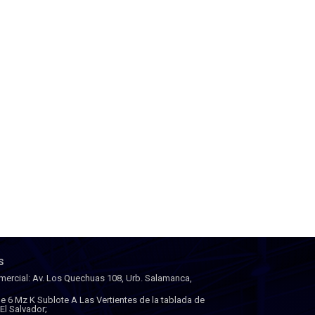
S
mercial: Av. Los Quechuas 108, Urb. Salamanca,
lle 6 Mz K Sublote A Las Vertientes de la tablada de
a El Salvador;