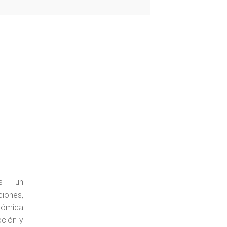
es un
ciones,
ómica
pción y