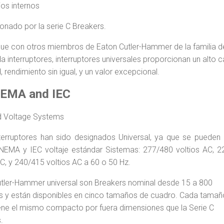
os internos
onado por la serie C Breakers.
 que con otros miembros de Eaton Cutler-Hammer de la familia d
 interruptores, interruptores universales proporcionan un alto c
d, rendimiento sin igual, y un valor excepcional.
NEMA and IEC
d Voltage Systems
terruptores han sido designados Universal, ya que se pueden 
NEMA y IEC voltaje estándar Sistemas: 277/480 voltios AC, 
AC, y 240/415 voltios AC a 60 o 50 Hz.
tler-Hammer universal son Breakers nominal desde 15 a 800
 y están disponibles en cinco tamaños de cuadro. Cada tamañ
ene el mismo compacto por fuera dimensiones que la Serie C
.