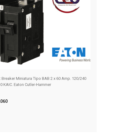
it Breaker Miniatura Tipo BAB 2 x 60 Amp. 120/240
ILLUMINATED PUSHB
0 KAIC. Eaton Cutler-Hammer
W/1NO-1NC
10250T397LGD2A-
060
ER MÁS
LEER MÁS