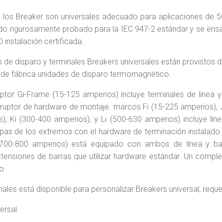
los Breaker son universales adecuado para aplicaciones de 5
ido rigurosamente probado para la IEC 947-2 estándar y se en
 instalación certificada.
 de disparo y terminales Breakers universales están provistos d
 de fábrica unidades de disparo termomagnético.
ruptor Gi-Frame (15-125 amperios) incluye terminales de línea 
rruptor de hardware de montaje. marcos Fi (15-225 amperios), 
), Ki (300-400 amperios), y Li (500-630 amperios) incluye lín
pas de los extremos con el hardware de terminación instalado. 
700-800 amperios) está equipado con ambos de línea y ba
tensiones de barras que utilizar hardware estándar. Un comp
o
nales está disponible para personalizar Breakers universal, reque