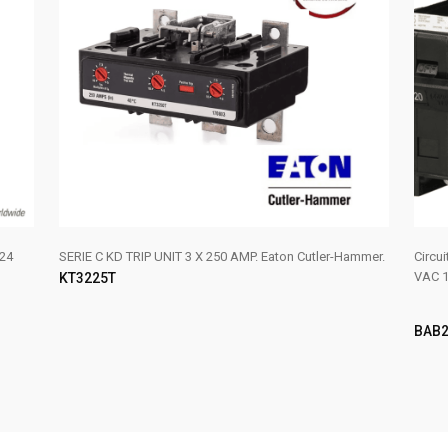
24
SERIE C KD TRIP UNIT 3 X 250 AMP. Eaton Cutler-Hammer.
Circu
VAC 1
KT3225T
BAB2
AÑADIR AL CARRITO
LE