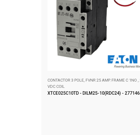
0VAC RED LED W/1NO
CONTACTOR 3 POLE, FVNR 25 AMP. FRAME C 1NO , 
VDC COIL
XTCE025C10TD - DILM25-10(RDC24) - 277146
AÑADIR AL CARRITO