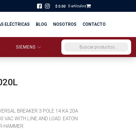
0 artículos
$
0.00
AS ELÉCTRICAS
BLOG
NOSOTROS
CONTACTO
SIEMENS
ORCIO EG PERÚ
BÚSQUEDA DE PRODUCTOS
STRIBUCIÓN Y FUERZA
BRICACION
020L
S
IVERSAL BREAKER 3 POLE 14 KA 20A
80 VAC WITH LINE AND LOAD. EATON
R-HAMMER.