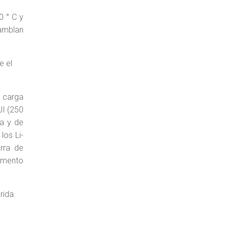
0 ° C y
samblan
e el
y carga
JI (250
ea y de
los Li-
rra de
lemento
rida.