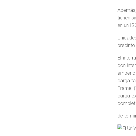
Además, 
tienen s
en un ISO
Unidades
precinto
El inter
con inte
amperios
carga ta
Frame (
carga ex
complet
de termi