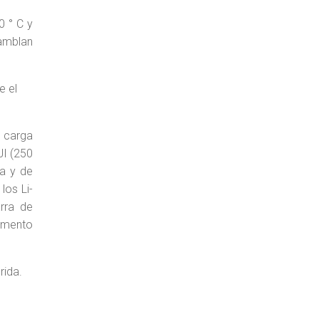
0 ° C y
samblan
e el
y carga
JI (250
ea y de
los Li-
rra de
lemento
rida.