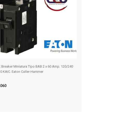
it Breaker Miniatura Tipo BAB 2 x 60 Amp. 120/240
ILLUMINATED PUSHB
0 KAIC. Eaton Cutler-Hammer
W/1NO-1NC
10250T397LGD2A-
060
ER MÁS
LEER MÁS