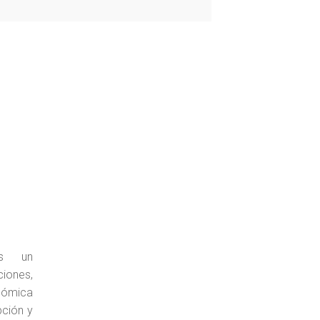
es un
ciones,
ómica
pción y