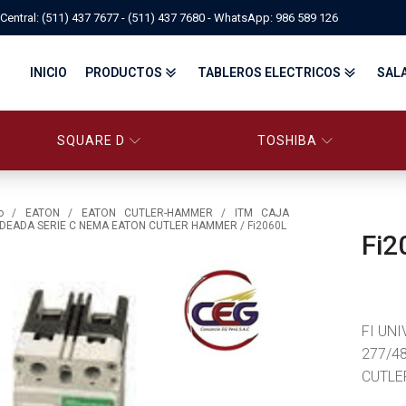
Central: (511) 437 7677 - (511) 437 7680 - WhatsApp: 986 589 126
INICIO
PRODUCTOS
TABLEROS ELECTRICOS
SAL
SQUARE D
TOSHIBA
PANELBOARD SQUARE D – CONS
PANELBOARD, TABLEROS ELÉCTRICOS DI
TABLEROS ELECTRICOS - FA
o
/
EATON
/
EATON CUTLER-HAMMER
/
ITM CAJA
DEADA SERIE C NEMA EATON CUTLER HAMMER
/ Fi2060L
Fi2
FITTINGS, APPARATUS, PLUGS & RECEPTACLES CROUSE-HIND
CENTRO DE CONTROL DE MOTORES MCC
EATON BY TRIPP-LITE
UPS
TRANSFORMADORES
MANDO, SEÑALIZACIÓN Y CONTROL
VARIADOR DE VELOCIDAD
ARRANCADORES ELECTRÓNICOS
CONTACTORES Y ARRANCADORES IEC
FI UN
CONTACTORES Y ARRANCADORES NEMA
INTERRUPTORES TERMOMAGNÉTICOS
277/4
CUTLE