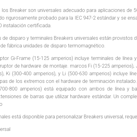
los Breaker son universales adecuado para aplicaciones de 5
ido rigurosamente probado para la IEC 947-2 estándar y se en
 instalación certificada.
 de disparo y terminales Breakers universales están provistos d
 de fábrica unidades de disparo termomagnético.
ruptor Gi-Frame (15-125 amperios) incluye terminales de línea 
rruptor de hardware de montaje. marcos Fi (15-225 amperios), 
), Ki (300-400 amperios), y Li (500-630 amperios) incluye lín
pas de los extremos con el hardware de terminación instalado. 
700-800 amperios) está equipado con ambos de línea y ba
tensiones de barras que utilizar hardware estándar. Un comp
o
nales está disponible para personalizar Breakers universal, reque