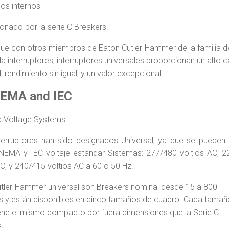
os internos
onado por la serie C Breakers.
 que con otros miembros de Eaton Cutler-Hammer de la familia d
 interruptores, interruptores universales proporcionan un alto c
d, rendimiento sin igual, y un valor excepcional.
NEMA and IEC
d Voltage Systems
terruptores han sido designados Universal, ya que se pueden 
NEMA y IEC voltaje estándar Sistemas: 277/480 voltios AC, 
AC, y 240/415 voltios AC a 60 o 50 Hz.
tler-Hammer universal son Breakers nominal desde 15 a 800
 y están disponibles en cinco tamaños de cuadro. Cada tamañ
ene el mismo compacto por fuera dimensiones que la Serie C
.