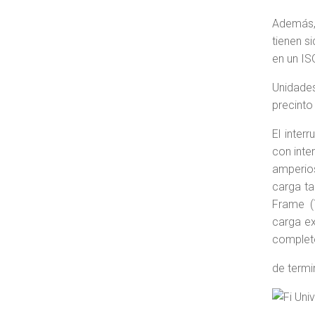
Además, 
tienen s
en un ISO
Unidades
precinto
El inter
con inte
amperios
carga ta
Frame (
carga ex
complet
de termi