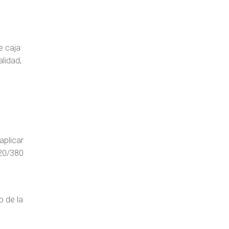
e caja
alidad,
aplicar
220/380
o de la