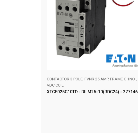
0VAC RED LED W/1NO
CONTACTOR 3 POLE, FVNR 25 AMP. FRAME C 1NO , 
VDC COIL
XTCE025C10TD - DILM25-10(RDC24) - 277146
AÑADIR AL CARRITO