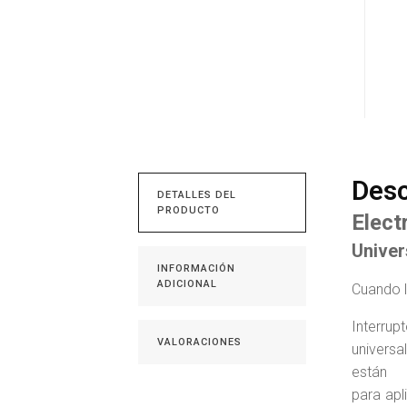
Desc
DETALLES DEL
PRODUCTO
Elect
Univer
INFORMACIÓN
ADICIONAL
Cuando l
Interr
VALORACIONES
universa
están 
para apl