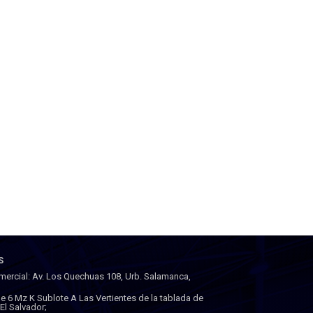
S
mercial: Av. Los Quechuas 108, Urb. Salamanca,
lle 6 Mz K Sublote A Las Vertientes de la tablada de
a El Salvador;