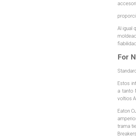
accesori
proporci
Al igual
moldeada
fiabilida
For 
Standar
Estos in
a tanto 
voltios 
Eaton Cu
amperios
trama ti
Breakers