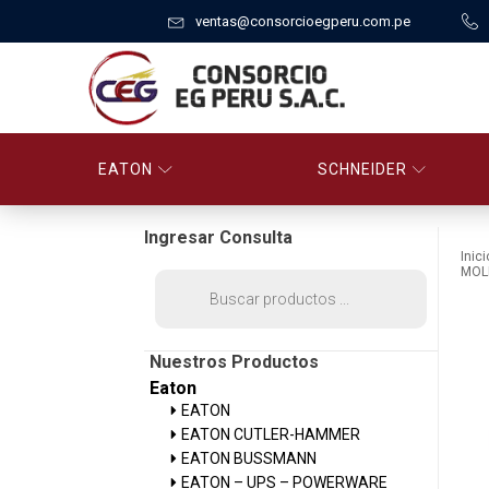
ventas@consorcioegperu.com.pe
EATON
SCHNEIDER
Ingresar Consulta
Inici
MOL
Búsqueda
de
productos
Nuestros Productos
Eaton
EATON
EATON CUTLER-HAMMER
EATON BUSSMANN
EATON – UPS – POWERWARE