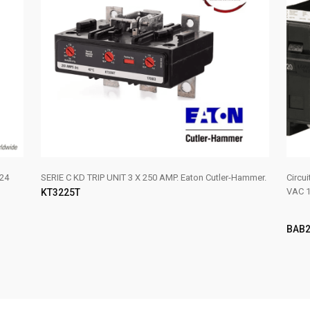
24
SERIE C KD TRIP UNIT 3 X 250 AMP. Eaton Cutler-Hammer.
Circu
VAC 1
KT3225T
BAB2
AÑADIR AL CARRITO
LE