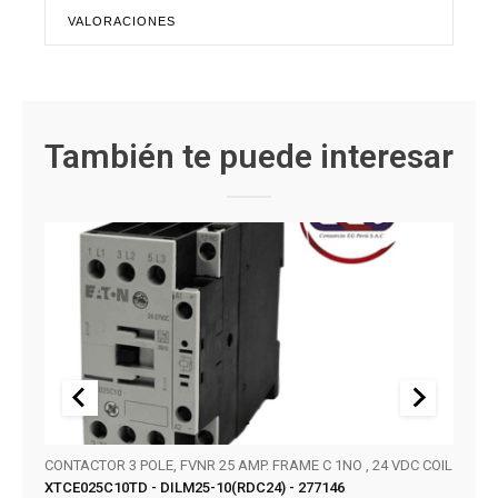
VALORACIONES
También te puede interesar
CONTACTOR 3 POLE, FVNR 25 AMP. FRAME C 1NO , 24 VDC COIL
SERIE
XTCE025C10TD - DILM25-10(RDC24) - 277146
KT32