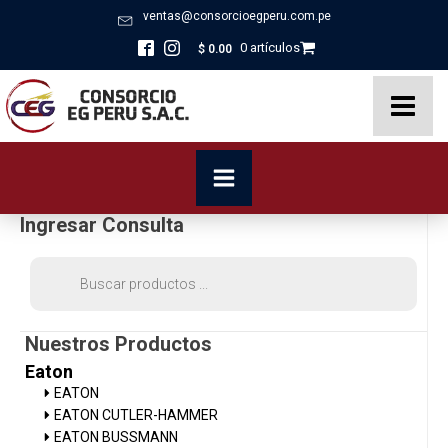
ventas@consorcioegperu.com.pe
0 artículos
$
0.00
Ingresar Consulta
Búsqueda
de
productos
Nuestros Productos
Eaton
EATON
EATON CUTLER-HAMMER
EATON BUSSMANN