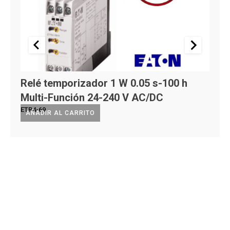
Relé temporizador 1 W 0.05 s-100 h
ILLU
1NC
Multi-Función 24-240 V AC/DC
1025
ETR4-69
AÑADIR AL CARRITO
LEE