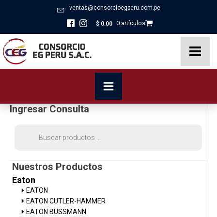
ventas@consorcioegperu.com.pe
0 artículos
$
0.00
Ingresar Consulta
Búsqueda
de
productos
Nuestros Productos
Eaton
EATON
EATON CUTLER-HAMMER
EATON BUSSMANN