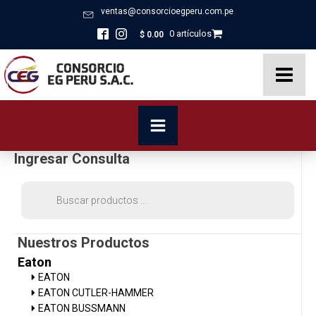
ventas@consorcioegperu.com.pe
0 artículos
$
0.00
Ingresar Consulta
Búsqueda
de
productos
Nuestros Productos
Eaton
EATON
EATON CUTLER-HAMMER
EATON BUSSMANN