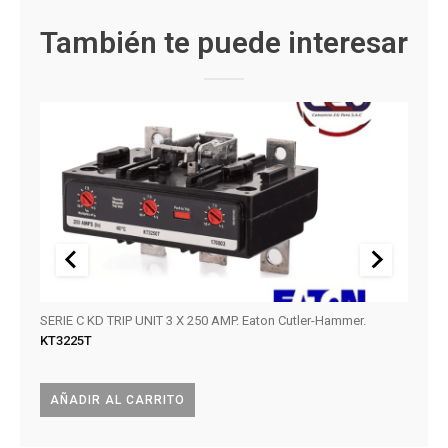
También te puede interesar
SERIE C KD TRIP UNIT 3 X 250 AMP. Eaton Cutler-Hammer.
Circu
KT3225T
KAIC.
BAB2
AÑADIR AL CARRITO
LEE