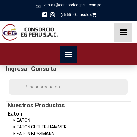
ventas@consorcioegperu.com.pe
0 artículos
$
0.00
Ingresar Consulta
Búsqueda
de
productos
Nuestros Productos
Eaton
EATON
EATON CUTLER-HAMMER
EATON BUSSMANN