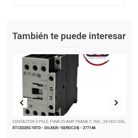
También te puede interesar
CONTACTOR 3 POLE, FVNR 25 AMP. FRAME C 1NO , 24 VDC COIL
SERIE
XTCE025C10TD - DILM25-10(RDC24) - 277146
KT32