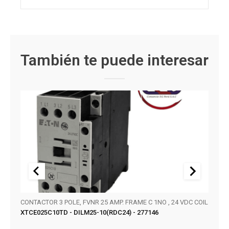
También te puede interesar
CONTACTOR 3 POLE, FVNR 25 AMP. FRAME C 1NO , 24 VDC COIL
SERIE
XTCE025C10TD - DILM25-10(RDC24) - 277146
KT32