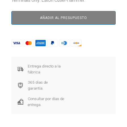
Terminals only. Eaton Cutler-Hammer.
AÑADIR AL PRESUPUESTO
Entrega directo a la
fábrica
365 días de
garantía.
Consultar por días de
entrega.