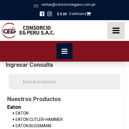
ventas@consorcioegperu.com.pe
0 artículos
$
0.00
Ingresar Consulta
Búsqueda
de
productos
Nuestros Productos
Eaton
EATON
EATON CUTLER-HAMMER
EATON BUSSMANN