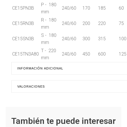
P - 180
CE15PN3B
240/60
170
185
60
mm
R - 180
CE15RN3B
240/60
200
220
75
mm
S - 180
CE15SN3B
240/60
300
315
100
mm
T - 220
CE15TN3A80
240/60
450
600
125
mm
INFORMACIÓN ADICIONAL
VALORACIONES
También te puede interesar