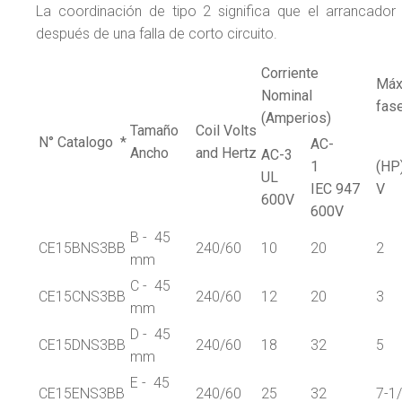
La coordinación de tipo 2 significa que el arrancado
después de una falla de corto circuito.
Corriente
Máx
Nominal
fase
(Amperios)
Tamaño
Coil Volts
N° Catalogo *
AC-
Ancho
and Hertz
AC-3
1
(HP
UL
IEC 947
V
600V
600V
B - 45
CE15BNS3BB
240/60
10
20
2
mm
C - 45
CE15CNS3BB
240/60
12
20
3
mm
D - 45
CE15DNS3BB
240/60
18
32
5
mm
E - 45
CE15ENS3BB
240/60
25
32
7-1