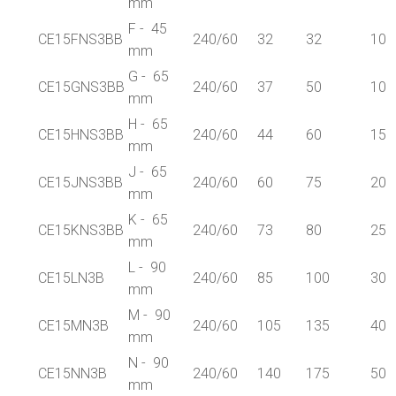
mm
F - 45
CE15FNS3BB
240/60
32
32
10
mm
G - 65
CE15GNS3BB
240/60
37
50
10
mm
H - 65
CE15HNS3BB
240/60
44
60
15
mm
J - 65
CE15JNS3BB
240/60
60
75
20
mm
K - 65
CE15KNS3BB
240/60
73
80
25
mm
L - 90
CE15LN3B
240/60
85
100
30
mm
M - 90
CE15MN3B
240/60
105
135
40
mm
N - 90
CE15NN3B
240/60
140
175
50
mm