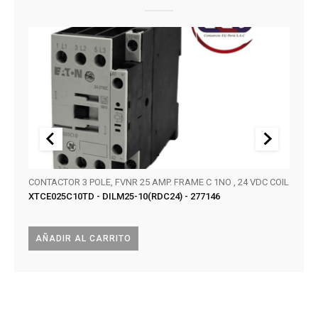
CONTACTOR 3 POLE, FVNR 25 AMP. FRAME C 1NO , 24 VDC COIL
SERIE
XTCE025C10TD - DILM25-10(RDC24) - 277146
KT32
AÑADIR AL CARRITO
AÑA