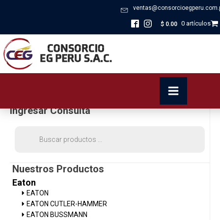
ventas@consorcioegperu.com.
0 artículos
$
0.00
Ingresar Consulta
Búsqueda
de
productos
Nuestros Productos
Eaton
EATON
EATON CUTLER-HAMMER
EATON BUSSMANN