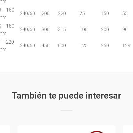
mm
R - 180
240/60
200
220
75
150
55
mm
S - 180
240/60
300
315
100
200
90
mm
T - 220
240/60
450
600
125
250
129
mm
También te puede interesar