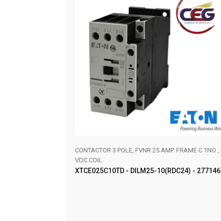
0VAC RED LED W/1NO
CONTACTOR 3 POLE, FVNR 25 AMP. FRAME C 1NO , 
VDC COIL
XTCE025C10TD - DILM25-10(RDC24) - 277146
AÑADIR AL CARRITO