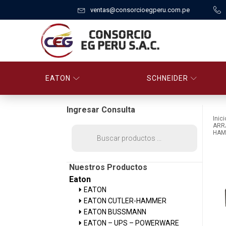
ventas@consorcioegperu.com.pe
EATON
SCHNEIDER
Ingresar Consulta
Inici
ARR
Búsqueda
HAM
de
productos
Nuestros Productos
Eaton
EATON
EATON CUTLER-HAMMER
EATON BUSSMANN
EATON – UPS – POWERWARE