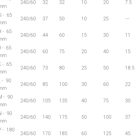
240/60
32
32
10
20
7.5
mm
G - 65
240/60
37
50
10
25
---
mm
H - 65
240/60
44
60
15
30
11
mm
J - 65
240/60
60
75
20
40
15
mm
K - 65
240/60
73
80
25
50
18.5
mm
L - 90
240/60
85
100
30
60
22
mm
M - 90
240/60
105
135
40
75
30
mm
N - 90
240/60
140
175
50
100
37
mm
P - 180
240/60
170
185
60
125
45