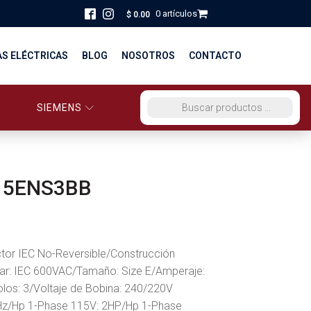
0 artículos
$
0.00
AS ELÉCTRICAS
BLOG
NOSOTROS
CONTACTO
SIEMENS
ORCIO EG PERÚ
BÚSQUEDA DE PRODUCTOS
STRIBUCIÓN Y FUERZA
BRICACION
15ENS3BB
S
tor IEC No-Reversible/Construcción
ar: IEC 600VAC/Tamaño: Size E/Amperaje:
los: 3/Voltaje de Bobina: 240/220V
z/Hp 1-Phase 115V: 2HP/Hp 1-Phase