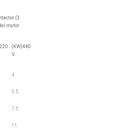
tactor (3
del motor
220
(KW)440
V
4
5.5
7.5
11