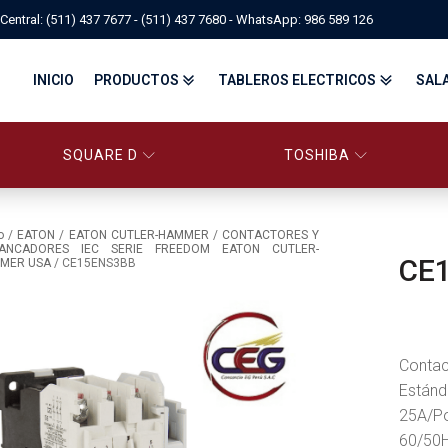
Central: (511) 437 7677 - (511) 437 7680 - WhatsApp: 986 589 126
INICIO
PRODUCTOS
TABLEROS ELECTRICOS
SAL
SQUARE D
TOSHIBA
PANELBOARD SQUARE D – CONS
PANELBOARD, TABLEROS ELÉCTRICOS DI
TABLEROS ELECTRICOS - FA
o
/
EATON
/
EATON CUTLER-HAMMER
/
CONTACTORES Y
ANCADORES IEC SERIE FREEDOM EATON CUTLER-
CE
MER USA
/ CE15ENS3BB
FITTINGS, APPARATUS, PLUGS & RECEPTACLES CROUSE-HIND
CENTRO DE CONTROL DE MOTORES MCC
EATON BY TRIPP-LITE
UPS
TRANSFORMADORES
MANDO, SEÑALIZACIÓN Y CONTROL
VARIADOR DE VELOCIDAD
ARRANCADORES ELECTRÓNICOS
CONTACTORES Y ARRANCADORES IEC
Contac
CONTACTORES Y ARRANCADORES NEMA
INTERRUPTORES TERMOMAGNÉTICOS
Estánd
25A/Po
60/50H