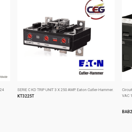
24
SERIE C KD TRIP UNIT 3 X 250 AMP. Eaton Cutler-Hammer.
Circu
VAC 1
KT3225T
BAB2
AÑADIR AL CARRITO
LE