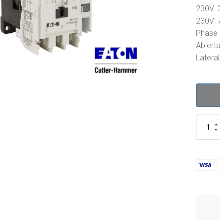
230V: 
230V: 
Phase 
Abiert
Latera
CE15EN
cantidad