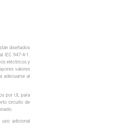
stán diseñados
l IEC 947-4-1.
os eléctricos y
ayores valores
a adecuarse al
os por UL para
rto circuito de
ionado.
 uso adicional