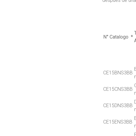
después de una f
N° Catalogo *
CE15BNS3BB
CE15CNS3BB
CE15DNS3BB
CE15ENS3BB