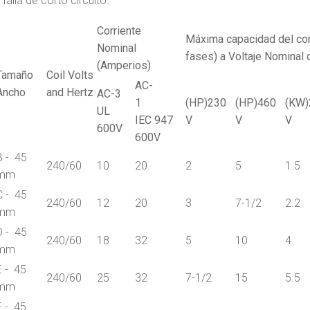
alla de corto circuito.
Corriente
Máxima capacidad del con
Nominal
fases) a Voltaje Nominal 
(Amperios)
Tamaño
Coil Volts
AC-
Ancho
and Hertz
AC-3
1
(HP)230
(HP)460
(KW)
UL
IEC 947
V
V
V
600V
600V
B - 45
240/60
10
20
2
5
1.5
mm
C - 45
240/60
12
20
3
7-1/2
2.2
mm
D - 45
240/60
18
32
5
10
4
mm
E - 45
240/60
25
32
7-1/2
15
5.5
mm
F - 45