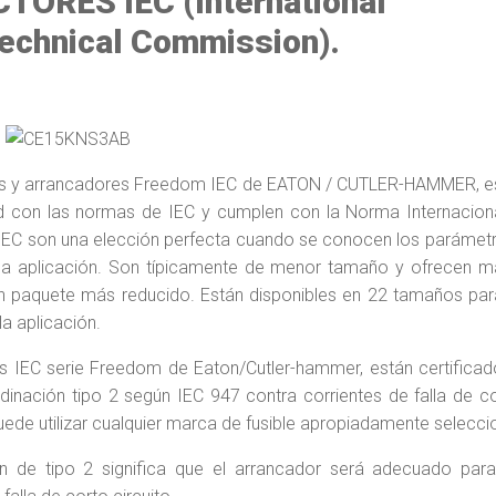
ORES IEC (International
technical Commission).
s y arrancadores Freedom IEC de EATON / CUTLER-HAMMER, e
 con las normas de IEC y cumplen con la Norma Internaciona
IEC son una elección perfecta cuando se conocen los parámetr
a aplicación. Son típicamente de menor tamaño y ofrecen m
n paquete más reducido. Están disponibles en 22 tamaños par
la aplicación.
s IEC serie Freedom de Eaton/Cutler-hammer, están certificad
dinación tipo 2 según IEC 947 contra corrientes de falla de co
ede utilizar cualquier marca de fusible apropiadamente selecc
n de tipo 2 significa que el arrancador será adecuado para