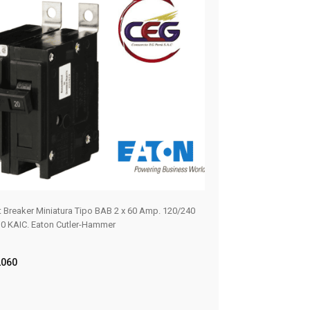
it Breaker Miniatura Tipo BAB 2 x 60 Amp. 120/240
ILLUMINATED PUSHB
0 KAIC. Eaton Cutler-Hammer
W/1NO-1NC
10250T397LGD2A-
060
ER MÁS
LEER MÁS