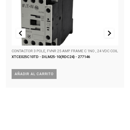
CONTACTOR 3 POLE, FVNR 25 AMP. FRAME C 1NO , 24 VDC COIL
SERIE
XTCE025C10TD - DILM25-10(RDC24) - 277146
KT32
AÑADIR AL CARRITO
AÑA