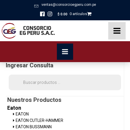
ventas@consorcioegperu.com.pe
0 artículos
$
0.00
Ingresar Consulta
Búsqueda
de
productos
Nuestros Productos
Eaton
EATON
EATON CUTLER-HAMMER
EATON BUSSMANN