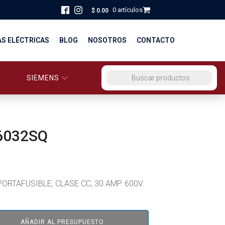
0 artículos
$
0.00
AS ELÉCTRICAS
BLOG
NOSOTROS
CONTACTO
SIEMENS
ORCIO EG PERÚ
BÚSQUEDA DE PRODUCTOS
STRIBUCIÓN Y FUERZA
BRICACION
6032SQ
S
ORTAFUSIBLE, CLASE CC, 30 AMP. 600V.
AÑADIR AL PRESUPUESTO