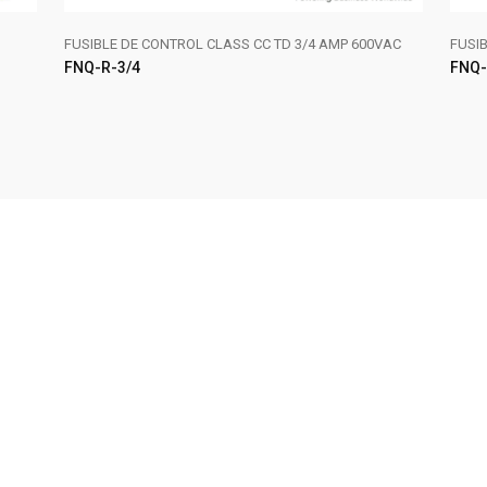
FUSIBLE DE CONTROL CLASS CC TD 3/4 AMP 600VAC
FUSI
FNQ-R-3/4
FNQ-
AÑADIR AL CARRITO
LE