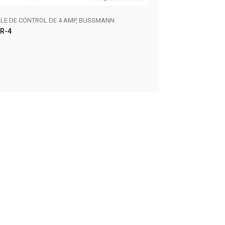
BLE DE CONTROL DE 4 AMP, BUSSMANN
FUSIBLE CLASS CC T
R-4
FNQ-R-5
ER MÁS
AÑADIR AL CARR