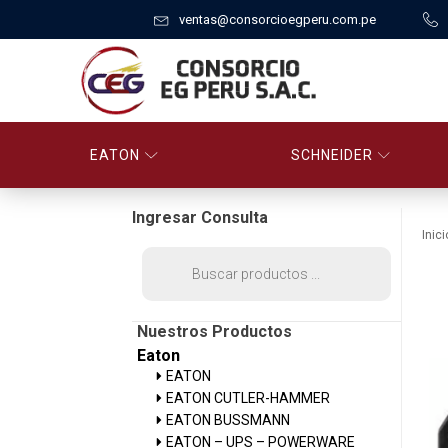
ventas@consorcioegperu.com.pe
EATON
SCHNEIDER
Ingresar Consulta
Inici
Búsqueda
de
productos
Nuestros Productos
Eaton
EATON
EATON CUTLER-HAMMER
EATON BUSSMANN
EATON – UPS – POWERWARE