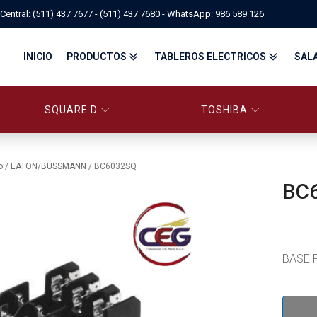
Central: (511) 437 7677 - (511) 437 7680 - WhatsApp: 986 589 126
INICIO
PRODUCTOS
TABLEROS ELECTRICOS
SAL
SQUARE D
TOSHIBA
PANELBOARD SQUARE D – CONS
PANELBOARD, TABLEROS ELÉCTRICOS DI
TABLEROS ELECTRICOS - FA
o
/
EATON/BUSSMANN
/ BC6032SQ
BC
FITTINGS, APPARATUS, PLUGS & RECEPTACLES CROUSE-HIND
CENTRO DE CONTROL DE MOTORES MCC
EATON BY TRIPP-LITE
UPS
TRANSFORMADORES
MANDO, SEÑALIZACIÓN Y CONTROL
VARIADOR DE VELOCIDAD
ARRANCADORES ELECTRÓNICOS
CONTACTORES Y ARRANCADORES IEC
BASE P
CONTACTORES Y ARRANCADORES NEMA
INTERRUPTORES TERMOMAGNÉTICOS