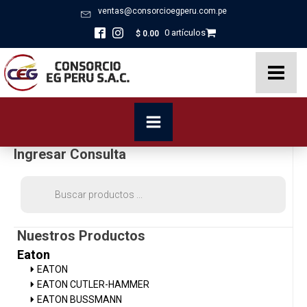
ventas@consorcioegperu.com.pe
0 artículos
$
0.00
Ingresar Consulta
Búsqueda
de
productos
Nuestros Productos
Eaton
EATON
EATON CUTLER-HAMMER
EATON BUSSMANN