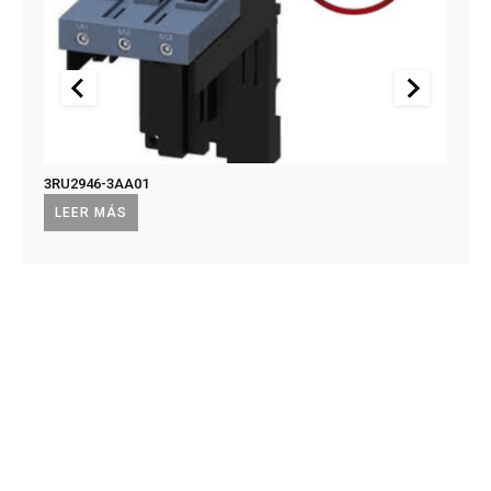
3RU2946-3AA01
US2:F
US2:
LEER MÁS
LEE