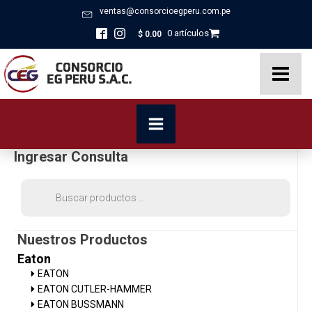
ventas@consorcioegperu.com.pe
0 artículos
$
0.00
Ingresar Consulta
Búsqueda
de
productos
Nuestros Productos
Eaton
EATON
EATON CUTLER-HAMMER
EATON BUSSMANN