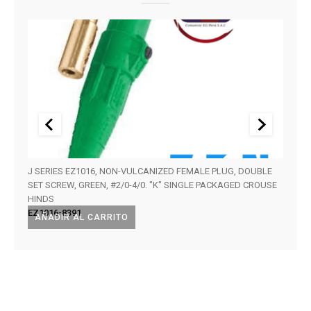
J SERIES EZ1016, NON-VULCANIZED FEMALE PLUG, DOUBLE
CONT
SET SCREW, GREEN, #2/0-4/0. "K" SINGLE PACKAGED CROUSE
MADE 
HINDS
NCS0
EZ1016-8391
AÑADIR AL CARRITO
LEE