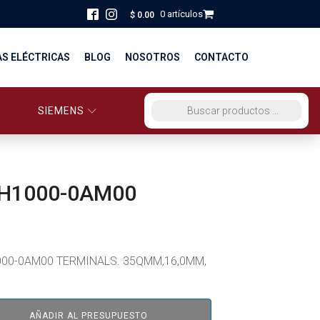
0 artículos
$
0.00
AS ELÉCTRICAS
BLOG
NOSOTROS
CONTACTO
SIEMENS
ORCIO EG PERÚ
BÚSQUEDA DE PRODUCTOS
STRIBUCIÓN Y FUERZA
BRICACION
H1000-0AM00
S
00-0AM00 TERMINALS. 35QMM,16,0MM,
AÑADIR AL PRESUPUESTO