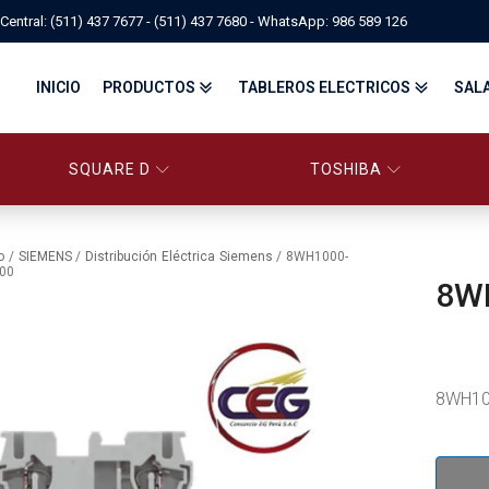
Central: (511) 437 7677 - (511) 437 7680 - WhatsApp: 986 589 126
INICIO
PRODUCTOS
TABLEROS ELECTRICOS
SAL
SQUARE D
TOSHIBA
PANELBOARD SQUARE D – CONS
PANELBOARD, TABLEROS ELÉCTRICOS DI
TABLEROS ELECTRICOS - FA
o
/
SIEMENS
/
Distribución Eléctrica Siemens
/ 8WH1000-
00
8W
FITTINGS, APPARATUS, PLUGS & RECEPTACLES CROUSE-HIND
CENTRO DE CONTROL DE MOTORES MCC
EATON BY TRIPP-LITE
UPS
TRANSFORMADORES
MANDO, SEÑALIZACIÓN Y CONTROL
VARIADOR DE VELOCIDAD
ARRANCADORES ELECTRÓNICOS
CONTACTORES Y ARRANCADORES IEC
8WH10
CONTACTORES Y ARRANCADORES NEMA
INTERRUPTORES TERMOMAGNÉTICOS