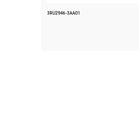
MPACT UN
3RU2946-3AA01
LEER MÁS