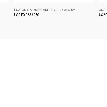
US2:FXD63A250 BREAKER FD 3P 250A 600V
US2:T
US2:FXD63A250
US2:
LEER MÁS
LE