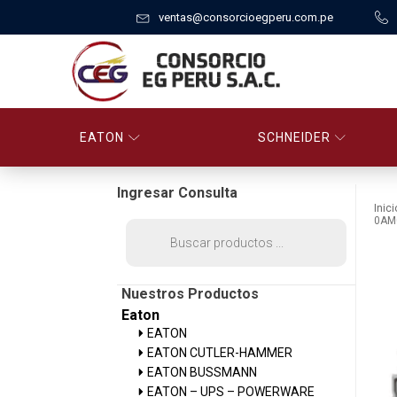
ventas@consorcioegperu.com.pe
EATON
SCHNEIDER
Ingresar Consulta
Inici
0AM
Búsqueda
de
productos
Nuestros Productos
Eaton
EATON
EATON CUTLER-HAMMER
EATON BUSSMANN
EATON – UPS – POWERWARE