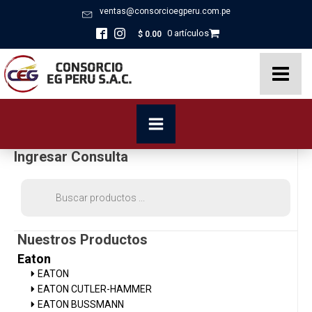
ventas@consorcioegperu.com.pe
0 artículos
$
0.00
Ingresar Consulta
Búsqueda
de
productos
Nuestros Productos
Eaton
EATON
EATON CUTLER-HAMMER
EATON BUSSMANN