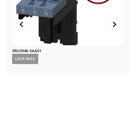
3RU2946-3AA01
US2:F
US2:
LEER MÁS
LEE