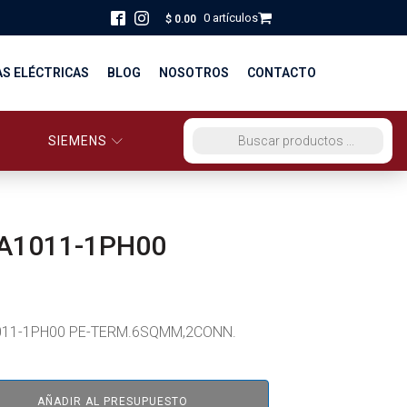
0 artículos
$
0.00
AS ELÉCTRICAS
BLOG
NOSOTROS
CONTACTO
SIEMENS
ORCIO EG PERÚ
BÚSQUEDA DE PRODUCTOS
STRIBUCIÓN Y FUERZA
BRICACION
A1011-1PH00
S
11-1PH00 PE-TERM.6SQMM,2CONN.
AÑADIR AL PRESUPUESTO