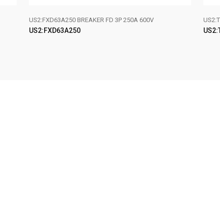
US2:FXD63A250 BREAKER FD 3P 250A 600V
US2:T
US2:FXD63A250
US2:
LEER MÁS
LE