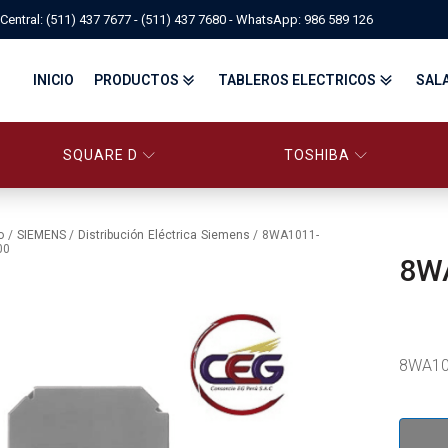
Central: (511) 437 7677 - (511) 437 7680 - WhatsApp: 986 589 126
INICIO
PRODUCTOS
TABLEROS ELECTRICOS
SAL
SQUARE D
TOSHIBA
PANELBOARD SQUARE D – CONS
PANELBOARD, TABLEROS ELÉCTRICOS DI
TABLEROS ELECTRICOS - FA
o
/
SIEMENS
/
Distribución Eléctrica Siemens
/ 8WA1011-
00
8W
FITTINGS, APPARATUS, PLUGS & RECEPTACLES CROUSE-HIND
CENTRO DE CONTROL DE MOTORES MCC
EATON BY TRIPP-LITE
UPS
TRANSFORMADORES
MANDO, SEÑALIZACIÓN Y CONTROL
VARIADOR DE VELOCIDAD
ARRANCADORES ELECTRÓNICOS
CONTACTORES Y ARRANCADORES IEC
8WA10
CONTACTORES Y ARRANCADORES NEMA
INTERRUPTORES TERMOMAGNÉTICOS