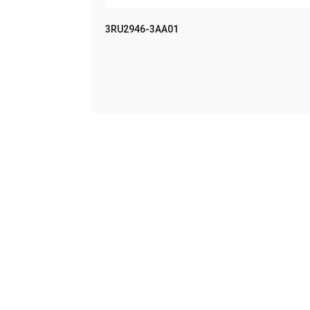
MPACT UN
3RU2946-3AA01
LEER MÁS