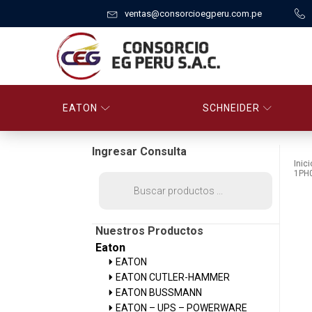
ventas@consorcioegperu.com.pe
EATON
SCHNEIDER
Ingresar Consulta
Inici
1PH
Búsqueda
de
productos
Nuestros Productos
Eaton
EATON
EATON CUTLER-HAMMER
EATON BUSSMANN
EATON – UPS – POWERWARE