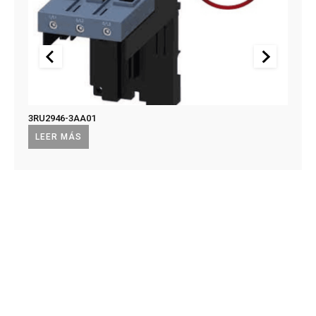
3RU2946-3AA01
US2:F
US2:
LEER MÁS
LEE